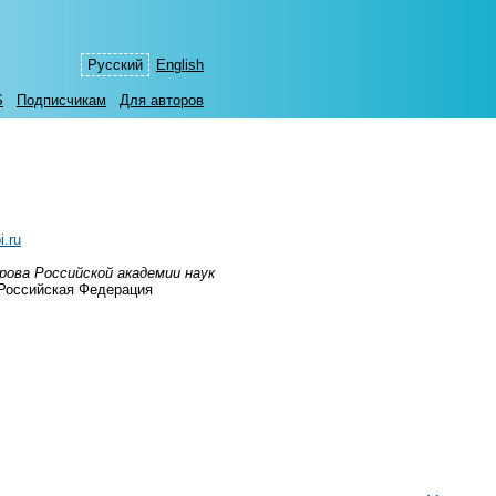
Русский
English
S
Подписчикам
Для авторов
.ru
ова Российской академии наук
 Российская Федерация