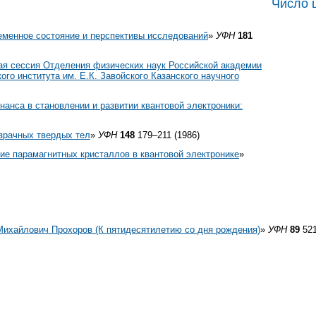
Число 
еменное состояние и перспективы исследований
»
УФН
181
ая сессия Отделения физических наук Российской академии
ого института им. Е.К. Завойского Казанского научного
нанса в становлении и развитии квантовой электроники:
зрачных твердых тел
»
УФН
148
179–211 (1986)
ие парамагнитных кристаллов в квантовой электронике
»
ихайлович Прохоров (К пятидесятилетию со дня рождения)
»
УФН
89
521