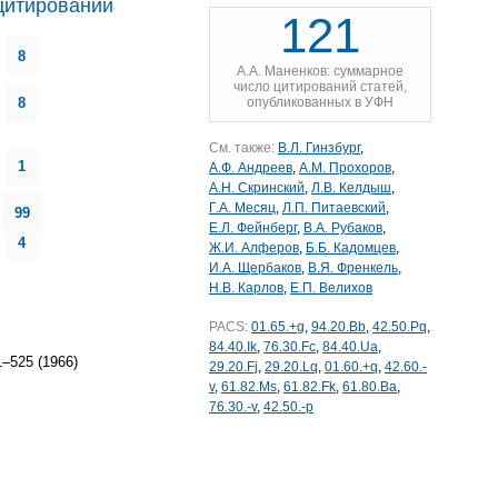
цитирований
121
8
А.А. Маненков: суммарное
число цитирований статей,
8
опубликованных в УФН
См. также:
В.Л. Гинзбург
,
1
А.Ф. Андреев
,
А.М. Прохоров
,
А.Н. Скринский
,
Л.В. Келдыш
,
Г.А. Месяц
,
Л.П. Питаевский
,
99
Е.Л. Фейнберг
,
В.А. Рубаков
,
4
Ж.И. Алферов
,
Б.Б. Кадомцев
,
И.А. Щербаков
,
В.Я. Френкель
,
Н.В. Карлов
,
Е.П. Велихов
PACS:
01.65.+g
,
94.20.Bb
,
42.50.Pq
,
84.40.Ik
,
76.30.Fc
,
84.40.Ua
,
–525 (1966)
29.20.Fj
,
29.20.Lq
,
01.60.+q
,
42.60.-
v
,
61.82.Ms
,
61.82.Fk
,
61.80.Ba
,
76.30.-v
,
42.50.-p