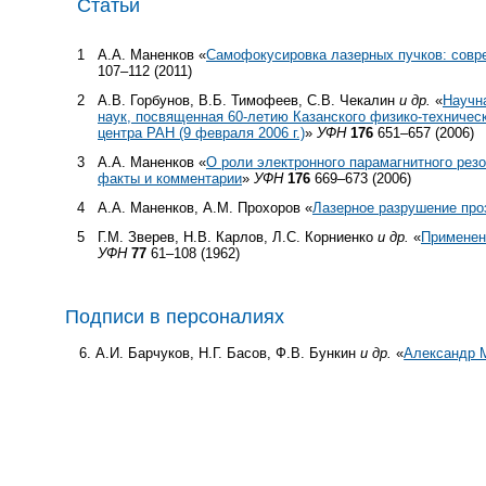
Статьи
1
А.А. Маненков «
Самофокусировка лазерных пучков: совр
107–112 (2011)
2
А.В. Горбунов, В.Б. Тимофеев, С.В. Чекалин
и др.
«
Научн
наук, посвященная
60-летию
Казанского физико-техническ
центра РАН (9 февраля 2006 г.)
»
УФН
176
651–657 (2006)
3
А.А. Маненков «
О роли электронного парамагнитного резо
факты и комментарии
»
УФН
176
669–673 (2006)
4
А.А. Маненков, А.М. Прохоров «
Лазерное разрушение про
5
Г.М. Зверев, Н.В. Карлов, Л.С. Корниенко
и др.
«
Применен
УФН
77
61–108 (1962)
Подписи в персоналиях
А.И. Барчуков, Н.Г. Басов, Ф.В. Бункин
и др.
«
Александр М