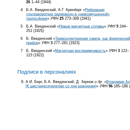
26
1–44 (1944)
4
Б.А. Введенский, А.Г. Аренберг «
Рефракция
ультракоротких радиоволн в «невозмущенной»
тропосфере
»
УФН
25
273–309 (1941)
5
Б.А. Введенский «
Новые магнитные сплавы
»
УФН
5
244–
251 (1925)
6
Б. Введенский «
Термоэлектронная лампа, как физический
прибор
»
УФН
3
277–281 (1923)
7
Б. Введенский «
Магнитная восприимчивость
»
УФН
3
122–
123 (1922)
Подписи в персоналиях
А.И. Берг, Б.А. Введенский, Д. Зернов
и др.
«
Владимир Ал
(К шестидесятилетию со дня рождения)
»
УФН
96
185–186 (