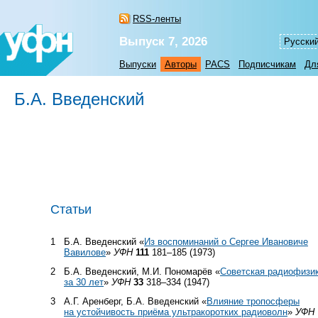
RSS-ленты
Выпуск 7, 2026
Русски
Выпуски
Авторы
PACS
Подписчикам
Дл
Б.А. Введенский
Статьи
1
Б.А. Введенский «
Из воспоминаний о Сергее Ивановиче
Вавилове
»
УФН
111
181–185 (1973)
2
Б.А. Введенский, М.И. Пономарёв «
Советская радиофизи
за 30 лет
»
УФН
33
318–334 (1947)
3
А.Г. Аренберг, Б.А. Введенский «
Влияние тропосферы
на устойчивость приёма ультракоротких радиоволн
»
УФН