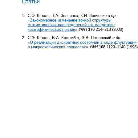
Статьи
1
С.Э. Шноль, Т.А. Зенченко, К.И. Зенченко
и др.
«
Закономерное изменение тонкой структуры
статистических распределений как следствие
космофизических причин
»
УФН
170
214–218 (2000)
2
С.Э. Шноль, В.А. Коломбет, Э.В. Пожарский
и др.
«
О реализации дискретных состояний в ходе флуктуаций
в макроскопических процессах
»
УФН
168
1129–1140 (1998)