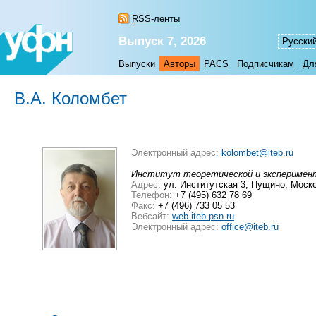
RSS-ленты
Выпуск 7, 2026
Русски
Выпуски
Авторы
PACS
Подписчикам
Дл
В.А. Коломбет
Электронный адрес:
kolombet@iteb.ru
Институт теоретической и эксперимен
Адрес:
ул. Институтская 3, Пущино, Моск
Телефон:
+7 (495) 632 78 69
Факс:
+7 (496) 733 05 53
Вебсайт:
web.iteb.psn.ru
Электронный адрес:
office@iteb.ru