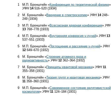
1
М.П. Бронштейн «
Конференция по теоретической физике
»
УФН
14
516–520 (1934)
2
М. Бронштейн «
Введение в спектроскопию
»
УФН
14
248–
249 (1934)
3
М.П. Бронштейн «
Всесоюзная ядерная конференция
»
УФ
13
768–778 (1933)
4
М.П. Бронштейн «
Внутренняя конверсия γ-лучей
»
УФН
13
537–551 (1933)
5
М.П. Бронштейн «
Поглощение и рассеяние γ-лучей
»
УФН
12
649–670 (1932)
6
М. Бронштейн «
Строение атомного ядра и
радиоактивность
»
УФН
12
362–364 (1932)
7
М. Бронштейн «
Принципы квантовой механики
»
УФН
11
355–358 (1931)
8
М. Бронштейн «
Теория групп и квантовая механика
»
УФН
11
358–360 (1931)
9
М.П. Бронштейн «
Современное состояние релятивистской
космологии
»
УФН
11
124–184 (1931)