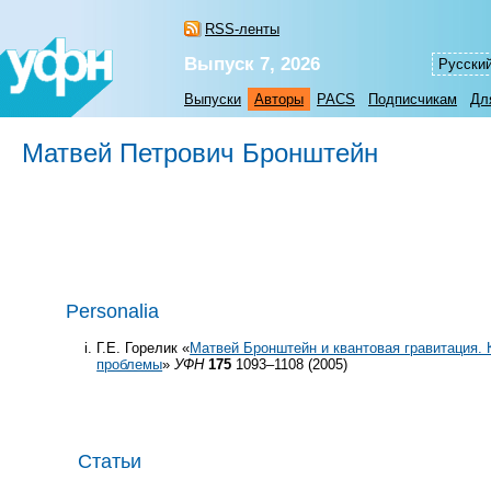
RSS-ленты
Выпуск 7, 2026
Русски
Выпуски
Авторы
PACS
Подписчикам
Дл
Матвей Петрович Бронштейн
Personalia
Г.Е. Горелик «
Матвей Бронштейн и квантовая гравитация.
проблемы
»
УФН
175
1093–1108 (2005)
Статьи