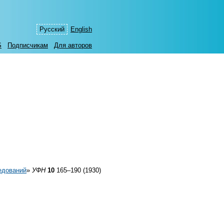
Русский
English
S
Подписчикам
Для авторов
едований
»
УФН
10
165–190 (1930)