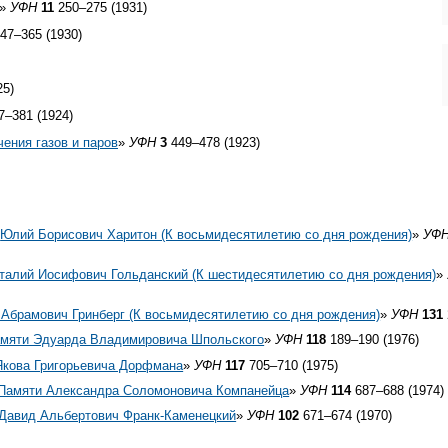
»
УФН
11
250–275 (1931)
47–365 (1930)
25)
–381 (1924)
ения газов и паров
»
УФН
3
449–478 (1923)
«
Юлий Борисович Харитон (К восьмидесятилетию со дня рождения)
»
УФ
талий Иосифович Гольданский (К шестидесятилетию со дня рождения)
»
 Абрамович Гринберг (К восьмидесятилетию со дня рождения)
»
УФН
131
мяти Эдуарда Владимировича Шпольского
»
УФН
118
189–190 (1976)
Якова Григорьевича Дорфмана
»
УФН
117
705–710 (1975)
Памяти Александра Соломоновича Компанейца
»
УФН
114
687–688 (1974)
Давид Альбертович Франк-Каменецкий
»
УФН
102
671–674 (1970)