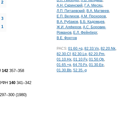
В.Л. Гинзбург
,
Л.В. Келдыш
,
2
А.Н. Скринский
,
Г.А. Месяц
,
Л.П. Питаевский
,
В.А. Матвеев
,
Е.П. Велихов
,
А.М. Прохоров
,
3
В.А. Рубаков
,
Б.Б. Кадомцев
,
1
Ж.И. Алферов
,
А.С. Боровик-
Романов
,
Е.Л. Фейнберг
,
В.Е. Фортов
PACS:
01.60.+q
,
82.33.Vx
,
82.20.Nk
,
82.30.Cf
,
82.30.Lp
,
82.20.Pm
,
01.10.Hx
,
01.10.Fv
,
01.50.Qb
,
01.65.+g
,
64.70.Fx
,
01.30.Ee
,
01.30.Bb
,
52.35.-g
Н
142
357–358
УФН
140
341–342
297–300 (1980)