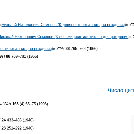
«
Николай Николаевич Семенов (К девяностолетию со дня рождения)
»
У
Николай Николаевич Семенов (К восьмидесятилетию со дня рождения)
»
сятилетию со дня рождения)
»
УФН
88
765–768 (1966)
ФН
88
769–781 (1966)
Число цит
»
УФН
163
(4) 65–75 (1993)
Н
24
433–486 (1940)
Н
23
251–292 (1940)