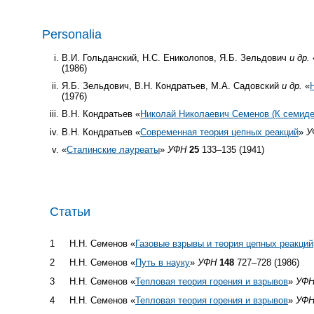
Personalia
В.И. Гольданский, Н.С. Ениколопов, Я.Б. Зельдович
и др.
(1986)
Я.Б. Зельдович, В.Н. Кондратьев, М.А. Садовский
и др.
«
(1976)
В.Н. Кондратьев «
Николай Николаевич Семенов (К семиде
В.Н. Кондратьев «
Современная теория цепных реакций
»
У
«
Сталинские лауреаты
»
УФН
25
133–135 (1941)
Статьи
1
Н.Н. Семенов «
Газовые взрывы и теория цепных реакций
2
Н.Н. Семенов «
Путь в науку
»
УФН
148
727–728 (1986)
3
Н.Н. Семенов «
Тепловая теория горения и взрывов
»
УФ
4
Н.Н. Семенов «
Тепловая теория горения и взрывов
»
УФ