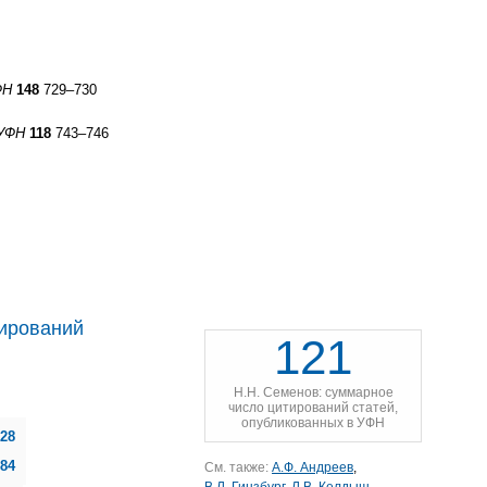
ФН
148
729–730
УФН
118
743–746
ирований
121
Н.Н. Семенов: суммарное
число цитирований статей,
опубликованных в УФН
28
84
См. также:
А.Ф. Андреев
,