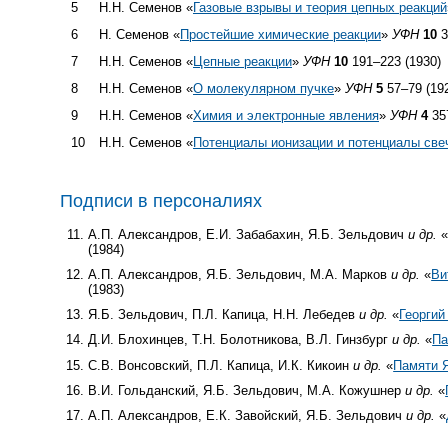
5
Н.Н. Семенов «
Газовые взрывы и теория цепных реакций
6
Н. Семенов «
Простейшие химические реакции
»
УФН
10
3
7
Н.Н. Семенов «
Цепные реакции
»
УФН
10
191–223 (1930)
8
Н.Н. Семенов «
О молекулярном пучке
»
УФН
5
57–79 (19
9
Н.Н. Семенов «
Химия и электронные явления
»
УФН
4
357
10
Н.Н. Семенов «
Потенциалы ионизации и потенциалы свеч
Подписи в персоналиях
А.П. Александров, Е.И. Забабахин, Я.Б. Зельдович
и др.
(1984)
А.П. Александров, Я.Б. Зельдович, М.А. Марков
и др.
«
Ви
(1983)
Я.Б. Зельдович, П.Л. Капица, Н.Н. Лебедев
и др.
«
Георгий
Д.И. Блохинцев, Т.Н. Болотникова, В.Л. Гинзбург
и др.
«
Па
С.В. Вонсовский, П.Л. Капица, И.К. Кикоин
и др.
«
Памяти 
В.И. Гольданский, Я.Б. Зельдович, М.А. Кожушнер
и др.
«
А.П. Александров, Е.К. Завойский, Я.Б. Зельдович
и др.
«