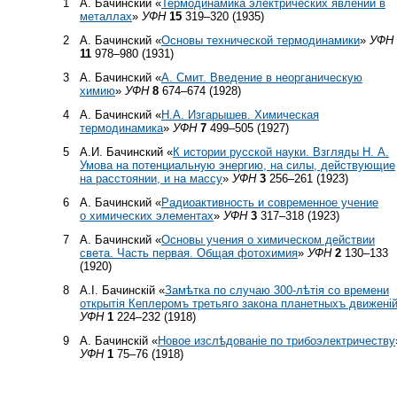
1
А. Бачинский «
Термодинамика электрических явлений в
металлах
»
УФН
15
319–320 (1935)
2
А. Бачинский «
Основы технической термодинамики
»
УФН
11
978–980 (1931)
3
А. Бачинский «
А. Смит. Введение в неорганическую
химию
»
УФН
8
674–674 (1928)
4
А. Бачинский «
Н.А. Изгарышев. Химическая
термодинамика
»
УФН
7
499–505 (1927)
5
А.И. Бачинский «
К истории русской науки. Взгляды Н. А.
Умова на потенциальную энергию, на силы, действующие
на расстоянии, и на массу
»
УФН
3
256–261 (1923)
6
А. Бачинский «
Радиоактивность и современное учение
о химических элементах
»
УФН
3
317–318 (1923)
7
А. Бачинский «
Основы учения о химическом действии
света. Часть первая. Общая фотохимия
»
УФН
2
130–133
(1920)
8
А.I. Бачинскiй «
Замѣтка по случаю 300-лѣтiя со времени
открытiя Кеплеромъ третьяго закона планетныхъ движенi
УФН
1
224–232 (1918)
9
А. Бачинскiй «
Новое изслѣдованiе по трибоэлектричеству
УФН
1
75–76 (1918)