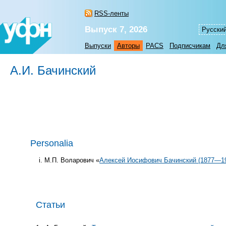
RSS-ленты
Выпуск 7, 2026
Русски
Выпуски
Авторы
PACS
Подписчикам
Дл
А.И. Бачинский
Personalia
М.П. Воларович «
Алексей Иосифович Бачинский (1877—1
Статьи