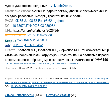
†
Адрес для корреспонденции:
volvach@bk.ru
Ключевые слова:
активные ядра галактик, двойные сверхмассивные 
звездообразования, мазеры, гравитационные волны
PACS:
95.55.Jz
,
98.58.Ec
,
98.62.−g
(
все
)
DOI:
10.3367/UFNr.2025.03.039932
URL:
https://ufn.ru/ru/articles/2026/3/f/
001721116200006
2-s2.0-105041982801
2026PhyU...69..246V
Цитата:
Вольвач А Е, Вольвач Л Н, Ларионов М Г "Многочастотный р
Симеизе: переменность, структура и гравитационно-волновые персп
сверхмассивных чёрных дыр и галактических киломазеров"
УФН
196
BibTex
BibNote ® (generic)
BibNote ® (RIS)
Medline
RefWorks
Поступила:
10 мая 2025,
одобрена в печать:
19 марта 2025
English citation:
Volvach A E, Volvach L N, Larionov M G “
Multi-frequency radio monitoring on 
and gravitational-wave prospects of binary supermassive black holes and galactic kilomasers
DOI:
10.3367/UFNe.2025.03.039932
Список литературы
(133)
Похожие статьи
(20)