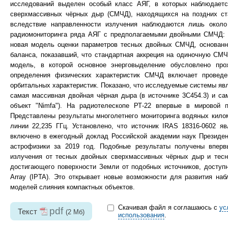
исследований выделен особый класс АЯГ, в которых наблюдаетс
сверхмассивных чёрных дыр (СМЧД), находящихся на поздних ста
вследствие направленности излучения наблюдаются лишь около 
радиомониторинга ряда АЯГ с предполагаемыми двойными СМЧД: 3
новая модель оценки параметров тесных двойных СМЧД, основанна
баланса, показавший, что стандартная аккреция на одиночную СМ
модель, в которой основное энерговыделение обусловлено пр
определения физических характеристик СМЧД включает проведен
орбитальных характеристик. Показано, что исследуемые системы я
самая массивная двойная чёрная дыра (в источнике 3C454.3) и с
объект "Nimfa"). На радиотелескопе РТ-22 впервые в мировой п
Представлены результаты многолетнего мониторинга водяных килом
линии 22,235 ГГц. Установлено, что источник IRAS 18316-0602 
включено в ежегодный доклад Российской академии наук Президен
астрофизики за 2019 год. Подобные результаты получены впервы
излучения от тесных двойных сверхмассивных чёрных дыр и тесн
достигающего поверхности Земли от подобных источников, доступны
Array (IPTA). Это открывает новые возможности для развития на
моделей слияния компактных объектов.
Скачивая файл я соглашаюсь с
ус
pdf
Текст
(2 Мб)
использования
.