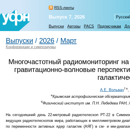
RSS-ленты
Выпуск 7, 2026
Русски
Выпуски
Авторы
PACS
Подписчикам
Дл
Выпуски
/
2026
/
Март
Конференции и симпозиумы
Многочастотный радиомониторинг на 
гравитационно-волновые перспект
галактиче
а
†
А.Е. Вольвач
,
а
Крымская астрофизическая обсерватория,
б
Физический институт им. П.Н. Лебедева РАН, Л
На сегодняшний день 22-метровый радиотелескоп РТ-22 в Симеиз
ведущих радиотелескопов мира, работающих в миллиметровом диап
по переменности активных ядер галактик (АЯГ) в см- и мм-диапаз