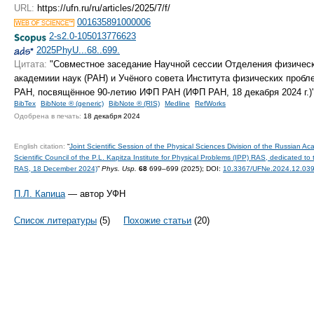
URL:
https://ufn.ru/ru/articles/2025/7/f/
001635891000006
2-s2.0-105013776623
2025PhyU...68..699.
Цитата:
"Совместное заседание Научной сессии Отделения физическ
академиии наук (РАН) и Учёного совета Института физических пробл
РАН, посвящённое 90-летию ИФП РАН (ИФП РАН, 18 декабря 2024 г.)
BibTex
BibNote ® (generic)
BibNote ® (RIS)
Medline
RefWorks
Одобрена в печать:
18 декабря 2024
English citation:
“
Joint Scientific Session of the Physical Sciences Division of the Russian 
Scientific Council of the P.L. Kapitza Institute for Physical Problems (IPP) RAS, dedicated t
RAS, 18 December 2024)
”
Phys. Usp.
68
699–699 (2025);
DOI:
10.3367/UFNe.2024.12.03
П.Л. Капица
— автор УФН
Список литературы
(5)
Похожие статьи
(20)