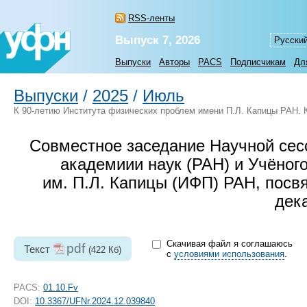
RSS-ленты
Выпуск 7, 2026
Русски
Выпуски
Авторы
PACS
Подписчикам
Дл
Выпуски
/
2025
/
Июль
К 90-летию Института физических проблем имени П.Л. Капицы РАН.
Совместное заседание Научной сес
академиии наук (РАН) и Учёног
им. П.Л. Капицы (ИФП) РАН, пос
дека
Скачивая файл я соглашаюсь
pdf
Текст
(422 Кб)
с
условиями использования
.
PACS:
01.10.Fv
DOI:
10.3367/UFNr.2024.12.039840