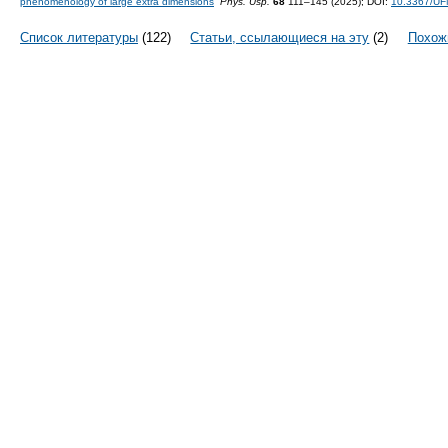
phenomenology of large extra dimensions
”
Phys. Usp.
68
111–145 (2025);
DOI:
10.3367/UF
Список литературы
(122)
Статьи, ссылающиеся на эту
(2)
Похож