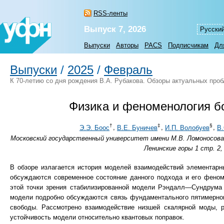
RSS-ленты
Выпуск 7, 2026
Русски
Выпуски
Авторы
PACS
Подписчикам
Дл
Выпуски
/
2025
/
Февраль
К 70-летию со дня рождения В.А. Рубакова. Обзоры актуальных про
Физика и феноменология б
†
‡
§
Э.Э. Боос
,
В.Е. Буничев
,
И.П. Волобуев
,
В.
Московский государственный университет имени М.В. Ломоносова,
Ленинские горы 1 стр. 2,
В обзоре излагается история моделей взаимодействий элементар
обсуждаются современное состояние данного подхода и его феном
этой точки зрения стабилизированной модели Рэндалл—Сундрума 
модели подробно обсуждаются связь фундаментального пятимерног
свободы. Рассмотрено взаимодействие низшей скалярной моды, 
устойчивость модели относительно квантовых поправок.