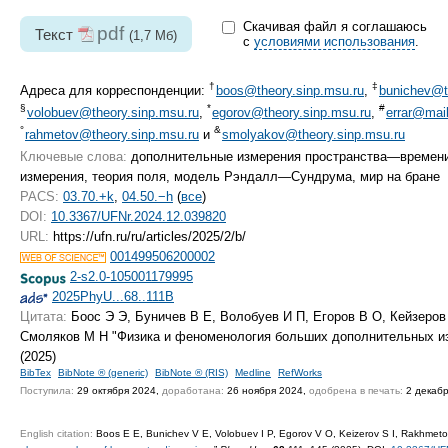
Скачивая файл я соглашаюсь
pdf
Текст
(1,7 Мб)
с
условиями использования
.
†
‡
Адреса для корреспонденции:
boos@theory.sinp.msu.ru
,
bunichev@t
§
*
#
volobuev@theory.sinp.msu.ru
,
egorov@theory.sinp.msu.ru
,
errar@mail
°
&
rahmetov@theory.sinp.msu.ru
и
smolyakov@theory.sinp.msu.ru
Ключевые слова:
дополнительные измерения пространства—времени
измерения, теория поля, модель Рэндалл—Сундрума, мир на бране
PACS:
03.70.+k
,
04.50.−h
(
все
)
DOI:
10.3367/UFNr.2024.12.039820
URL:
https://ufn.ru/ru/articles/2025/2/b/
001499506200002
2-s2.0-105001179995
2025PhyU...68..111B
Цитата:
Боос Э Э, Буничев В Е, Волобуев И П, Егоров В О, Кейзеров
Смоляков М Н "Физика и феноменология больших дополнительных и
(2025)
BibTex
BibNote ® (generic)
BibNote ® (RIS)
Medline
RefWorks
Поступила:
29 октября 2024,
доработана:
26 ноября 2024,
одобрена в печать:
2 декабр
English citation:
Boos E E, Bunichev V E, Volobuev I P, Egorov V O, Keizerov S I, Rakhmeto