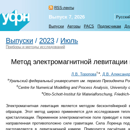
RSS-ленты
Выпуск 7, 2026
Русски
Выпуски
Авторы
PACS
Подписчикам
Дл
Выпуски
/
2023
/
Июль
Приборы и методы исследований
Метод электромагнитной левитации 
а
†
Л.В. Торопова
,
Д.В. Александ
а
Уральский федеральный университет им. первого Президента Росс
б
Centre for Numerical Modelling and Process Analysis, University
в
Otto-Schott-Institut für Materialforschung, Friedri
Электромагнитная левитация является методом бесконтейнерной 
образцов. Этот метод широко применяется для исследования тепл
кристаллизации. Переменное электромагнитное поле приводит к появ
направленная противоположно силе гравитации. Сила Лоренца под
расплавляется в левитационной камере. Приводится расчётная а