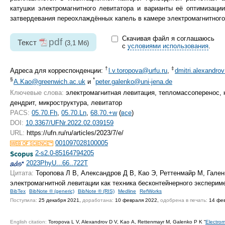
катушки электромагнитного левитатора и варианты её оптимизаци
затвердевания переохлаждённых капель в камере электромагнитного
Скачивая файл я соглашаюсь
pdf
Текст
(3,1 Мб)
с
условиями использования
.
†
‡
Адреса для корреспонденции:
l.v.toropova@urfu.ru
,
dmitri.alexandro
§
*
A.Kao@greenwich.ac.uk
и
peter.galenko@uni-jena.de
Ключевые слова:
электромагнитная левитация, тепломассоперенос, к
дендрит, микроструктура, левитатор
PACS:
05.70.Fh
,
05.70.Ln
,
68.70.+w
(
все
)
DOI:
10.3367/UFNr.2022.02.039159
URL:
https://ufn.ru/ru/articles/2023/7/e/
001097028100005
2-s2.0-85164794205
2023PhyU...66..722T
Цитата:
Торопова Л В, Александров Д В, Као Э, Реттенмайр М, Гален
электромагнитной левитации как техника беcконтейнерного эксперим
BibTex
BibNote ® (generic)
BibNote ® (RIS)
Medline
RefWorks
Поступила:
25 декабря 2021,
доработана:
10 февраля 2022,
одобрена в печать:
14 фев
English citation:
Toropova L V, Alexandrov D V, Kao A, Rettenmayr M, Galenko P K “
Electrom