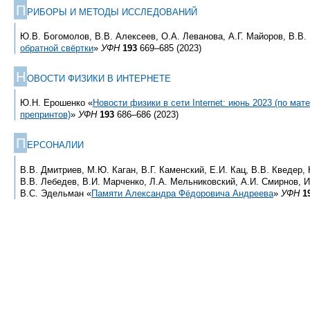
П
РИБОРЫ И МЕТОДЫ ИССЛЕДОВАНИЙ
Ю.В. Богомолов, В.В. Алексеев, О.А. Леванова, А.Г. Майоров, В.В.
обратной свёртки
»
УФН
193
669–685 (2023)
Н
ОВОСТИ ФИЗИКИ В ИНТЕРНЕТЕ
Ю.Н. Ерошенко «
Новости физики в сети Internet: июнь 2023 (по ма
препринтов)
»
УФН
193
686–686 (2023)
П
ЕРСОНАЛИИ
В.В. Дмитриев, М.Ю. Каган, В.Г. Каменский, Е.И. Кац, В.В. Кведер,
В.В. Лебедев, В.И. Марченко, Л.А. Мельниковский, А.И. Смирнов, И
В.С. Эдельман «
Памяти Александра Фёдоровича Андреева
»
УФН
1