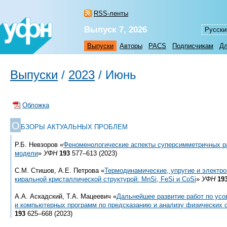
RSS-ленты
Выпуск 7, 2026
Русски
Выпуски
Авторы
PACS
Подписчикам
Дл
Выпуски
/
2023
/
Июнь
Обложка
О
БЗОРЫ АКТУАЛЬНЫХ ПРОБЛЕМ
Р.Б. Невзоров «
Феноменологические аспекты суперсимметричных р
модели
»
УФН
193
577–613 (2023)
С.М. Стишов, А.Е. Петрова «
Термодинамические, упругие и электр
киральной кристаллической структурой: MnSi, FeSi и CoSi
»
УФН
19
А.А. Аскадский, Т.А. Мацеевич «
Дальнейшее развитие работ по ус
и компьютерных программ по предсказанию и анализу физических 
193
625–668 (2023)