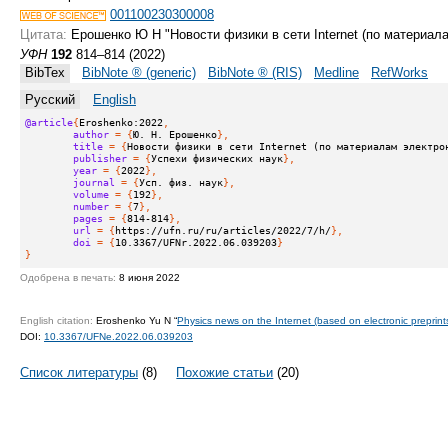
001100230300008
Цитата:
Ерошенко Ю Н "Новости физики в сети Internet (по материал
УФН
192
814–814 (2022)
BibTex
BibNote ® (generic)
BibNote ® (RIS)
Medline
RefWorks
Русский
English
@article
{
Eroshenko:2022
,
author
 = {
Ю. Н. Ерошенко
},
title
 = {
Новости физики в сети Internet (по материалам электро
publisher
 = {
Успехи физических наук
},
year
 = {
2022
},
journal
 = {
Усп. физ. наук
},
volume
 = {
192
},
number
 = {
7
},
pages
 = {
814-814
},
url
 = {
https://ufn.ru/ru/articles/2022/7/h/
},
doi
 = {
10.3367/UFNr.2022.06.039203
}
}
Одобрена в печать:
8 июня 2022
English citation:
Eroshenko Yu N “
Physics news on the Internet (based on electronic preprint
DOI:
10.3367/UFNe.2022.06.039203
Список литературы
(8)
Похожие статьи
(20)