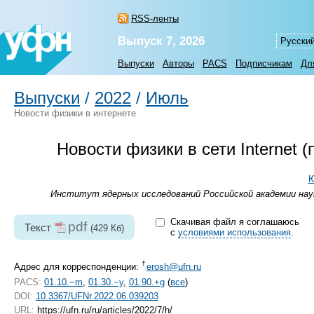
RSS-ленты
Выпуск 7, 2026
Русски
Выпуски
Авторы
PACS
Подписчикам
Дл
Выпуски
/
2022
/
Июль
Новости физики в интернете
Новости физики в сети Internet
Ю
Институт ядерных исследований Российской академии наук
Скачивая файл я соглашаюсь
pdf
Текст
(429 Кб)
с
условиями использования
.
†
Адрес для корреспонденции:
erosh@ufn.ru
PACS:
01.10.−m
,
01.30.−y
,
01.90.+g
(
все
)
DOI:
10.3367/UFNr.2022.06.039203
URL:
https://ufn.ru/ru/articles/2022/7/h/