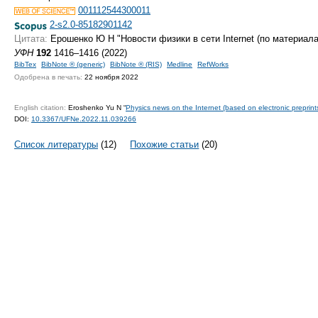
001112544300011
2-s2.0-85182901142
Цитата:
Ерошенко Ю Н "Новости физики в сети Internet (по материал
УФН
192
1416–1416 (2022)
BibTex
BibNote ® (generic)
BibNote ® (RIS)
Medline
RefWorks
Одобрена в печать:
22 ноября 2022
English citation:
Eroshenko Yu N “
Physics news on the Internet (based on electronic preprint
DOI:
10.3367/UFNe.2022.11.039266
Список литературы
(12)
Похожие статьи
(20)