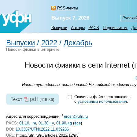
RSS-ленты
Выпуск 7, 2026
Русски
Выпуски
Авторы
PACS
Подписчикам
Дл
Выпуски
/
2022
/
Декабрь
Новости физики в интернете
Новости физики в сети Internet
Ю
Институт ядерных исследований Российской академии наук
Скачивая файл я соглашаюсь
pdf
Текст
(419 Кб)
с
условиями использования
.
†
Адрес для корреспонденции:
erosh@ufn.ru
PACS:
01.10.−m
,
01.30.−y
,
01.90.+g
(
все
)
DOI:
10.3367/UFNr.2022.11.039266
URL:
https://ufn.ru/ru/articles/2022/12/m/