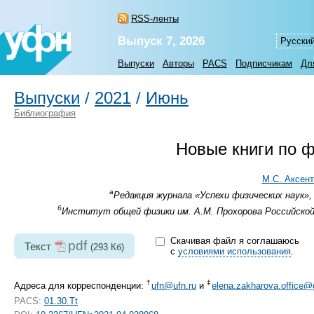
RSS-ленты
Выпуск 7, 2026
Русски
Выпуски
Авторы
PACS
Подписчикам
Дл
Выпуски
/
2021
/
Июнь
Библиография
Новые книги по 
М.С. Аксен
а
Редакция журнала «Успехи физических наук», 
б
Институт общей физики им. А.М. Прохорова Российской а
Скачивая файл я соглашаюсь
pdf
Текст
(293 Кб)
с
условиями использования
.
†
‡
Адреса для корреспонденции:
ufn@ufn.ru
и
elena.zakharova.office
PACS:
01.30.Tt