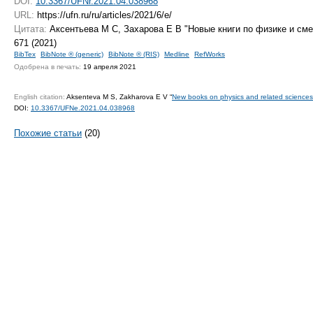
DOI:
10.3367/UFNr.2021.04.038968
URL:
https://ufn.ru/ru/articles/2021/6/e/
Цитата:
Аксентьева М С, Захарова Е В "Новые книги по физике и с
671 (2021)
BibTex
BibNote ® (generic)
BibNote ® (RIS)
Medline
RefWorks
Одобрена в печать:
19 апреля 2021
English citation:
Aksenteva M S, Zakharova E V “
New books on physics and related sciences
DOI:
10.3367/UFNe.2021.04.038968
Похожие статьи
(20)