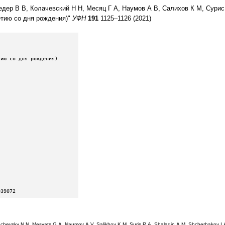
едер В В, Колачевский Н Н, Месяц Г А, Наумов А В, Салихов К М, Сурис
етию со дня рождения)"
УФН
191
1125–1126 (2021)
039072
chevsky N N, Mesyats G A, Naumov A V, Salikhov K M, Suris R A, Shalagin A M, Shcherbakov I A