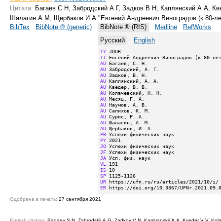
Цитата:
Багаев С Н, Забродский А Г, Задков В Н, Каплянский А А, Кв
Шалагин А М, Щербаков И А "Евгений Андреевич Виноградов (к 80-л
BibTex
BibNote ® (generic)
BibNote ® (RIS)
Medline
RefWorks
Русский
English
TY
TI
AU
AU
AU
AU
AU
AU
AU
AU
AU
AU
AU
AU
PB
PY
JO
JF
JA
VL
IS
SP
UR
ER
 https://doi.org/10.3367/UFNr.2021.09.
Одобрена в печать:
27 сентября 2021
English citation:
Bagaev S N, Zabrodskii A G, Zadkov V N, Kaplyanskii A A, Kveder V V, Kola