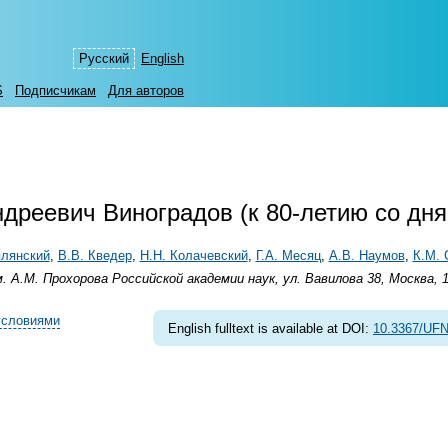
Русский
English
S
Подписчикам
Для авторов
дреевич Виноградов (к 80-летию со дн
плянский
,
В.В. Кведер
,
Н.Н. Колачевский
,
Г.А. Месяц
,
А.В. Наумов
,
К.М. 
А.М. Прохорова Российской академии наук, ул. Вавилова 38, Москва, 
условиями
English fulltext is available at DOI:
10.3367/UFN