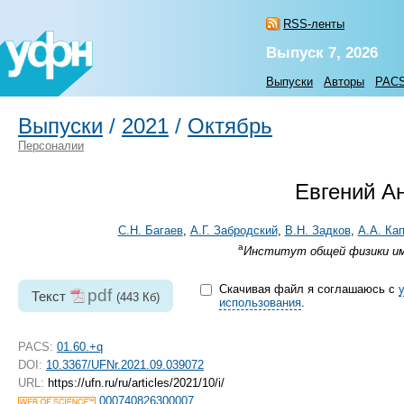
RSS-ленты
Выпуск 7, 2026
Выпуски
Авторы
PAC
Выпуски
/
2021
/
Октябрь
Персоналии
Евгений Ан
С.Н. Багаев
,
А.Г. Забродский
,
В.Н. Задков
,
А.А. Ка
а
Институт общей физики им. 
Скачивая файл я соглашаюсь с
pdf
Текст
(443 Кб)
использования
.
PACS:
01.60.+q
DOI:
10.3367/UFNr.2021.09.039072
URL:
https://ufn.ru/ru/articles/2021/10/i/
000740826300007