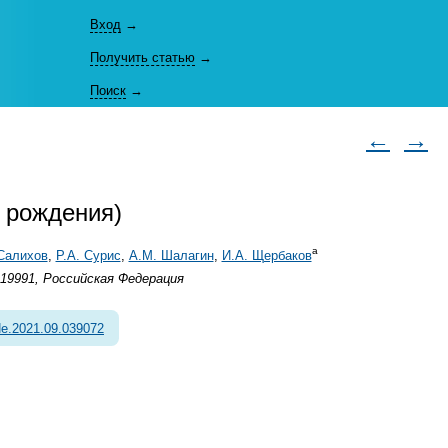
Вход
→
Получить статью
→
Поиск
→
←
→
я рождения)
а
Салихов
,
Р.А. Сурис
,
А.М. Шалагин
,
И.А. Щербаков
119991, Российская Федерация
e.2021.09.039072