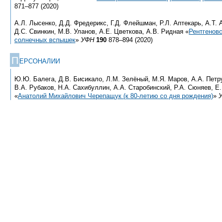
871–877 (2020)
А.Л. Лысенко, Д.Д. Фредерикс, Г.Д. Флейшман, Р.Л. Аптекарь, А.Т. 
Д.С. Свинкин, М.В. Уланов, А.Е. Цветкова, А.В. Ридная «
Рентгеновс
солнечных вспышек
»
УФН
190
878–894 (2020)
П
ЕРСОНАЛИИ
Ю.Ю. Балега, Д.В. Бисикало, Л.М. Зелёный, М.Я. Маров, А.А. Петру
В.А. Рубаков, Н.А. Сахибуллин, А.А. Старобинский, Р.А. Сюняев, Е
«
Анатолий Михайлович Черепащук (к 80-летию со дня рождения)
»