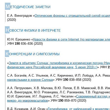
М
ЕТОДИЧЕСКИЕ ЗАМЕТКИ
Е.А. Виноградов «
Оптические фононы с отрицательной силой осци
(2020)
Н
ОВОСТИ ФИЗИКИ В ИНТЕРНЕТЕ
Ю.Н. Ерошенко «
Новости физики в сети Internet (по материалам эл
УФН
190
836–836 (2020)
К
ОНФЕРЕНЦИИ И СИМПОЗИУМЫ
«
Земля в объятиях Солнца: гелиофизика и космическая погода (На
физических наук Российской академии наук, 5 июня 2019 г.)
»
УФН
1
С.А. Богачёв, А.С. Ульянов, А.С. Кириченко, И.П. Лобода, А.А. Рева
нановспышки в короне Солнца
»
УФН
190
838–858 (2020)
А.А. Петрукович, Х.В. Малова, В.Ю. Попов, Е.В. Маевский, В.В. Из
А.А. Виноградов, М.О. Рязанцева, Л.С. Рахманова, Т.В. Подладчиков
Ю.И. Ермолаев, И.Г. Лодкина, Л.С. Чесалин «
Современный взгляд н
микро- до макромасштабов
»
УФН
190
859–870 (2020)
В.Д. Кузнецов, А.И. Осин «
Гелиофизика: от наблюдений к моделям