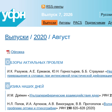
RSS-ленты
Выпуск 7, 2026
Русски
Выпуски
Авторы
PACS
Подписчикам
Дл
Выпуски
/
2020
/
Август
Обложка
О
БЗОРЫ АКТУАЛЬНЫХ ПРОБЛЕМ
И.К. Разумов, А.Е. Ермаков, Ю.Н. Горностырев, Б.Б. Страумал «
Не
превращения в сплавах при интенсивной пластической деформации
Ф
ИЗИКА НАШИХ ДНЕЙ
И.М. Дрёмин «
Ультрапериферические взаимодействия ядер
»
УФН
1
Н.Л. Попов, И.А. Артюков, А.В. Виноградов, В.В. Протопопов «
Волн
проблеме оптики и птихографии
»
УФН
190
820–828 (2020)