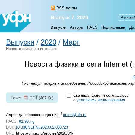
RSS-ленты
Выпуск 7, 2026
Русски
Выпуски
Авторы
PACS
Подписчикам
Дл
Выпуски
/
2020
/
Март
Новости физики в интернете
Новости физики в сети Internet
Ю
Институт ядерных исследований Российской академии наук
Скачивая файл я соглашаюсь
pdf
Текст
(467 Кб)
с
условиями использования
.
†
Адрес для корреспонденции:
erosh@ufn.ru
PACS:
01.90.+g
DOI:
10.3367/UFNr.2020.02.038723
URL:
https://ufn.ru/ru/articles/2020/3/f/