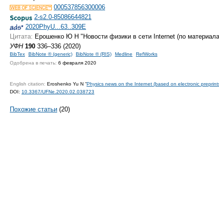
000537856300006
2-s2.0-85086644821
2020PhyU...63..309E
Цитата:
Ерошенко Ю Н "Новости физики в сети Internet (по материал
УФН
190
336–336 (2020)
BibTex
BibNote ® (generic)
BibNote ® (RIS)
Medline
RefWorks
Одобрена в печать:
6 февраля 2020
English citation:
Eroshenko Yu N “
Physics news on the Internet (based on electronic preprint
DOI:
10.3367/UFNe.2020.02.038723
Похожие статьи
(20)