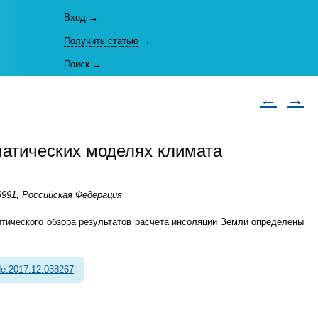
Вход
→
Получить статью
→
Поиск
→
←
→
матических моделях климата
991, Российская Федерация
итического обзора результатов расчёта инсоляции Земли определены
e.2017.12.038267