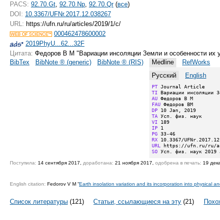
PACS:
92.70.Gt
,
92.70.Np
,
92.70.Qr
(
все
)
DOI:
10.3367/UFNr.2017.12.038267
URL:
https://ufn.ru/ru/articles/2019/1/c/
000462478600002
2019PhyU...62...32F
Цитата:
Федоров В М "Вариации инсоляции Земли и особенности их 
BibTex
BibNote ® (generic)
BibNote ® (RIS)
Medline
RefWorks
Русский
English
PT
TI
AU
FAU
DP
TA
VI
IP
PG
RX
URL
SO
 Усп. физ. наук 2019 
Поступила:
14 сентября 2017,
доработана:
21 ноября 2017,
одобрена в печать:
19 дек
English citation:
Fedorov V M “
Earth insolation variation and its incorporation into physical 
Список литературы
(121)
Статьи, ссылающиеся на эту
(21)
Похо