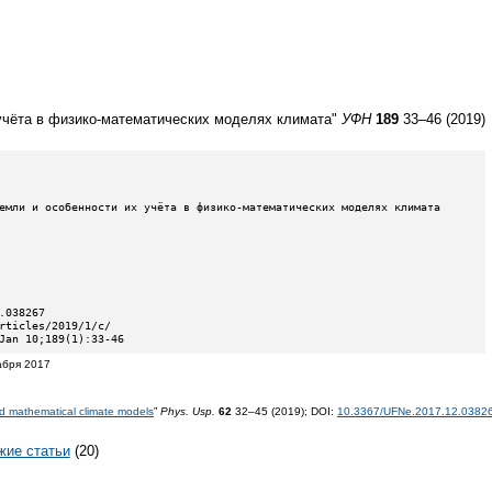
учёта в физико-математических моделях климата"
УФН
189
33–46 (2019)
Jan 10;189(1):33-46
абря 2017
and mathematical climate models
”
Phys. Usp.
62
32–45 (2019);
DOI:
10.3367/UFNe.2017.12.0382
жие статьи
(20)