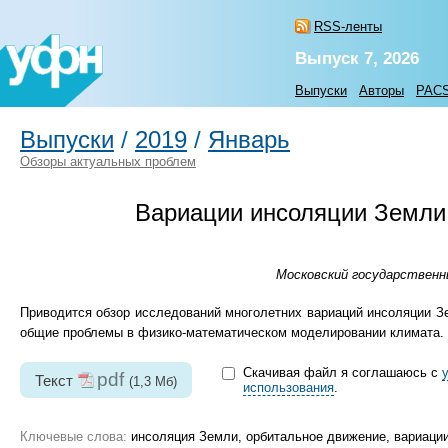
RSS-ленты
Выпуск 7, 2026
Выпуски
Авторы
PAC
Выпуски
/
2019
/
Январь
Обзоры актуальных проблем
Вариации инсоляции Земли 
Московский государственн
Приводится обзор исследований многолетних вариаций инсоляции Зе
общие проблемы в физико-математическом моделировании климата.
Скачивая файл я соглашаюсь с
pdf
Текст
(1,3 Мб)
использования
.
Ключевые слова:
инсоляция Земли, орбитальное движение, вариации