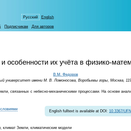
Русский
English
S
Подписчикам
Для авторов
и особенности их учёта в физико-мате
В.М. Федоров
ый университет имени М. В. Ломоносова, Воробьевы горы, Москва, 119
мли, связанных с небесно-механическими процессами. На основе анал
условиями
English fulltext is available at DOI:
10.3367/UFN
, климат Земли, климатические модели