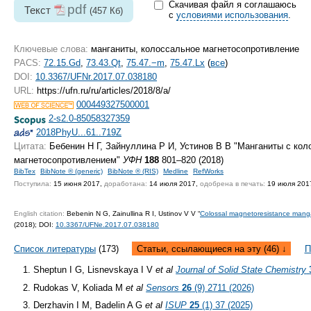
Скачивая файл я соглашаюсь
pdf
Текст
(457 Кб)
с
условиями использования
.
Ключевые слова:
манганиты, колоссальное магнетосопротивление
PACS:
72.15.Gd
,
73.43.Qt
,
75.47.−m
,
75.47.Lx
(
все
)
DOI:
10.3367/UFNr.2017.07.038180
URL:
https://ufn.ru/ru/articles/2018/8/a/
000449327500001
2-s2.0-85058327359
2018PhyU...61..719Z
Цитата:
Бебенин Н Г, Зайнуллина Р И, Устинов В В "Манганиты с ко
магнетосопротивлением"
УФН
188
801–820 (2018)
BibTex
BibNote ® (generic)
BibNote ® (RIS)
Medline
RefWorks
Поступила:
15 июня 2017,
доработана:
14 июля 2017,
одобрена в печать:
19 июля 201
English citation:
Bebenin N G, Zainullina R I, Ustinov V V “
Colossal magnetoresistance mang
(2018);
DOI:
10.3367/UFNe.2017.07.038180
Список литературы
(173)
Статьи, ссылающиеся на эту (46) ↓
П
Sheptun I G, Lisnevskaya I V
et al
Journal of Solid State Chemistry
Rudokas V, Koliada M
et al
Sensors
26
(9) 2711 (2026)
Derzhavin I M, Badelin A G
et al
ISUP
25
(1) 37 (2025)