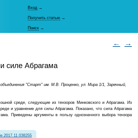
Вход
→
Получить статью
→
Поиск
→
←
→
 и силе Абрагама
ъединения "Старт" им. М.В. Проценко, ул. Мира 1/1, Заречный,
лошной среде, следующие из тензоров Минковского и Абрагама. Из
среде и уравнение для силы Абрагама. Показано, что сила Абрагама
гама. Приведены аргументы в пользу однозначного выбора тензора
e.2017.11.038255