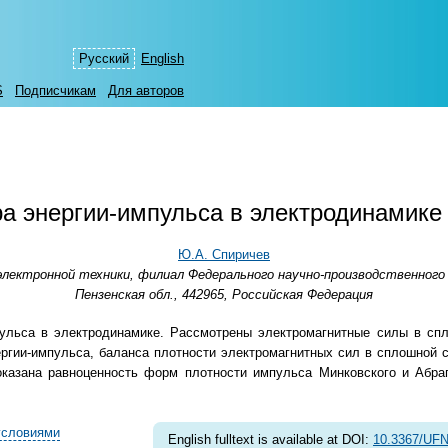
Русский
English
S
Подписчикам
Для авторов
а энергии-импульса в электродинамике
Ю.А. Спиричев
ектронной техники, филиал Федерального научно-производственного об
Пензенская обл., 442965, Российская Федерация
ульса в электродинамике. Рассмотрены электромагнитные силы в сп
ргии-импульса, баланса плотности электромагнитных сил в сплошной 
казана равноценность форм плотности импульса Минковского и Абра
условиями
English fulltext is available at DOI:
10.3367/UFN