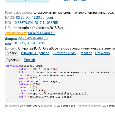
Ключевые слова:
электромагнитные силы, тензор энергии-импульса, 
PACS:
03.50.De
,
41.20.Jb
(
все
)
DOI:
10.3367/UFNr.2017.11.038255
URL:
https://ufn.ru/ru/articles/2018/3/e/
000435395400005
2-s2.0-85048409521
2018PhyU...61..303S
Цитата:
Спиричев Ю А "О выборе тензора энергии-импульса в элект
BibTex
BibNote ® (generic)
BibNote ® (RIS)
Medline
RefWorks
Русский
English
@article
{
Spirichev:2018
,
author
 = {
Ю. А. Спиричев
},
title
 = {
О выборе тензора энергии-импульса в электродинамике и
publisher
 = {
Успехи физических наук
},
year
 = {
2018
},
journal
 = {
Усп. физ. наук
},
volume
 = {
188
},
number
 = {
3
},
pages
 = {
325-328
},
url
 = {
https://ufn.ru/ru/articles/2018/3/e/
},
doi
 = {
10.3367/UFNr.2017.11.038255
}
}
Поступила:
28 января 2017,
доработана:
20 ноября 2017,
одобрена в печать:
29 ноябр