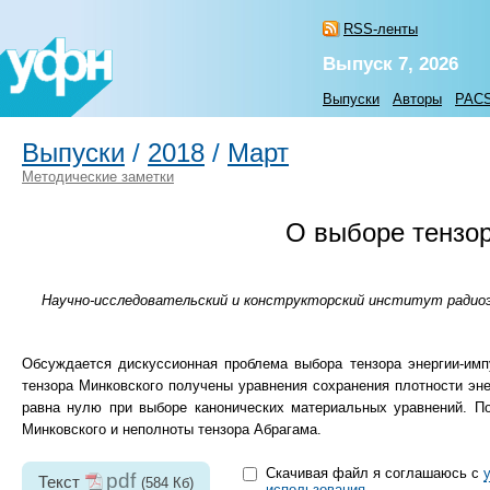
RSS-ленты
Выпуск 7, 2026
Выпуски
Авторы
PAC
Выпуски
/
2018
/
Март
Методические заметки
О выборе тензор
Научно-исследовательский и конструкторский институт радиоэл
Обсуждается дискуссионная проблема выбора тензора энергии-имп
тензора Минковского получены уравнения сохранения плотности эне
равна нулю при выборе канонических материальных уравнений. По
Минковского и неполноты тензора Абрагама.
Скачивая файл я соглашаюсь с
pdf
Текст
(584 Кб)
использования
.