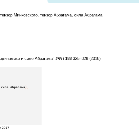
тензор Минковского, тензор Абрагама, сила Абрагама
родинамике и силе Абрагама"
УФН
188
325–328 (2018)
 силе Абрагама
},
я 2017