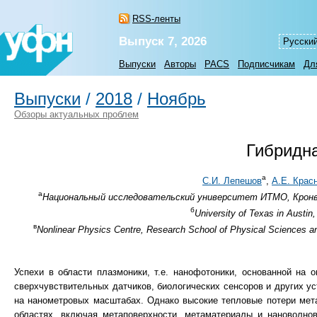
RSS-ленты
Выпуск 7, 2026
Русски
Выпуски
Авторы
PACS
Подписчикам
Дл
Выпуски
/
2018
/
Ноябрь
Обзоры актуальных проблем
Гибридн
а
С.И. Лепешов
,
А.Е. Крас
а
Национальный исследовательский университет ИТМО, Кронвер
б
University of Texas in Austin
в
Nonlinear Physics Centre, Research School of Physical Sciences and
Успехи в области плазмоники, т.е. нанофотоники, основанной на 
сверхчувствительных датчиков, биологических сенсоров и других ус
на нанометровых масштабах. Однако высокие тепловые потери мет
областях, включая метаповерхности, метаматериалы и нановолнов