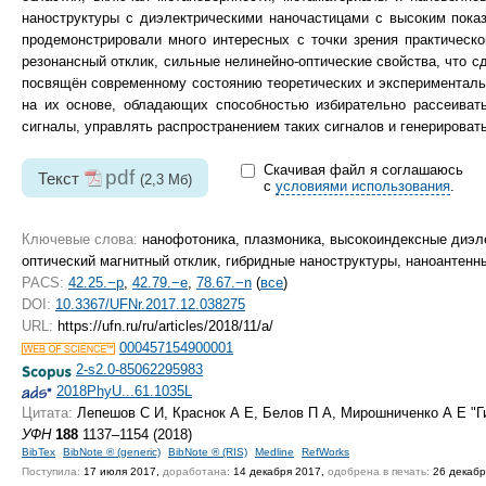
наноструктуры с диэлектрическими наночастицами с высоким пока
продемонстрировали много интересных с точки зрения практическо
резонансный отклик, сильные нелинейно-оптические свойства, что с
посвящён современному состоянию теоретических и эксперименталь
на их основе, обладающих способностью избирательно рассеивать
сигналы, управлять распространением таких сигналов и генерировать
Скачивая файл я соглашаюсь
pdf
Текст
(2,3 Мб)
с
условиями использования
.
Ключевые слова:
нанофотоника, плазмоника, высокоиндексные диэл
оптический магнитный отклик, гибридные наноструктуры, наноантенн
PACS:
42.25.−p
,
42.79.−e
,
78.67.−n
(
все
)
DOI:
10.3367/UFNr.2017.12.038275
URL:
https://ufn.ru/ru/articles/2018/11/a/
000457154900001
2-s2.0-85062295983
2018PhyU...61.1035L
Цитата:
Лепешов С И, Краснок А Е, Белов П А, Мирошниченко А Е "Г
УФН
188
1137–1154 (2018)
BibTex
BibNote ® (generic)
BibNote ® (RIS)
Medline
RefWorks
Поступила:
17 июля 2017,
доработана:
14 декабря 2017,
одобрена в печать:
26 декабр