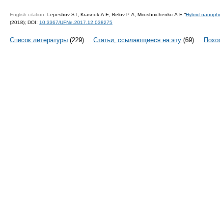
English citation:
Lepeshov S I, Krasnok A E, Belov P A, Miroshnichenko A E “
Hybrid nanoph
(2018);
DOI:
10.3367/UFNe.2017.12.038275
Список литературы
(229)
Статьи, ссылающиеся на эту
(69)
Похо