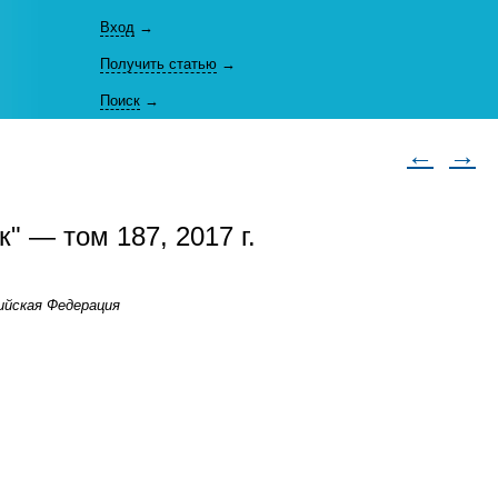
Вход
→
Получить статью
→
Поиск
→
←
→
" — том 187, 2017 г.
сийская Федерация