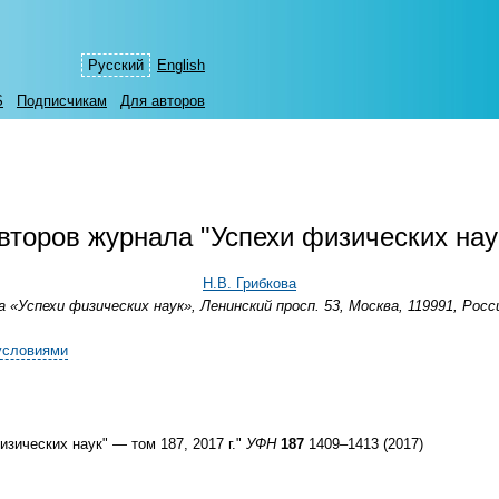
Русский
English
S
Подписчикам
Для авторов
второв журнала "Успехи физических наук
Н.В. Грибкова
 «Успехи физических наук», Ленинский просп. 53, Москва, 119991, Рос
условиями
зических наук" — том 187, 2017 г."
УФН
187
1409–1413 (2017)