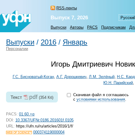
RSS-ленты
Выпуск 7, 2026
Русски
Выпуски
Авторы
PACS
Подписчикам
Дл
Выпуски
/
2016
/
Январь
Персоналии
Игорь Дмитриевич Новико
Г.С. Бисноватый-Коган
,
А.Г. Дорошкевич
,
Л.М. Зелёный
,
Н.С. Кар
Ю.Н. Парийский
Скачивая файл я соглашаюсь
pdf
Текст
(354 Кб)
с
условиями использования
.
PACS:
01.60.+q
DOI:
10.3367/UFNr.0186.201601f.0105
URL:
https://ufn.ru/ru/articles/2016/1/f/
000374119000004