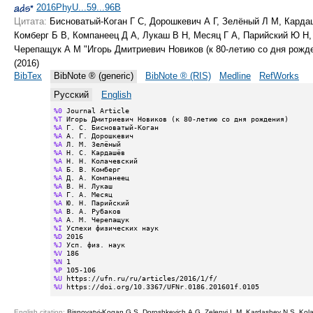
2016PhyU...59...96B
Цитата:
Бисноватый-Коган Г С, Дорошкевич А Г, Зелёный Л М, Карда
Комберг Б В, Компанеец Д А, Лукаш В Н, Месяц Г А, Парийский Ю Н,
Черепащук А М "Игорь Дмитриевич Новиков (к 80-летию со дня рожд
(2016)
BibTex
BibNote ® (generic)
BibNote ® (RIS)
Medline
RefWorks
Русский
English
%0
%T
%A
%A
%A
%A
%A
%A
%A
%A
%A
%A
%A
%A
%I
%D
%J
%V
%N
%P
%U
%U
 https://doi.org/10.3367/UFNr.0186.201601f.0105
English citation:
Bisnovatyi-Kogan G S, Doroshkevich A G, Zelenyi L M, Kardashev N S, Kol