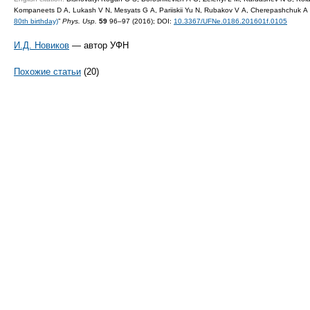
Kompaneets D A, Lukash V N, Mesyats G A, Pariiskii Yu N, Rubakov V A, Cherepashchuk A 
80th birthday)
”
Phys. Usp.
59
96–97 (2016);
DOI:
10.3367/UFNe.0186.201601f.0105
И.Д. Новиков
— автор УФН
Похожие статьи
(20)