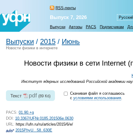
RSS-ленты
Выпуск 7, 2026
Русски
Выпуски
Авторы
PACS
Подписчикам
Дл
Выпуски
/
2015
/
Июнь
Новости физики в интернете
Новости физики в сети Internet
Институт ядерных исследований Российской академии наук
Скачивая файл я соглашаюсь
pdf
Текст
(89 Кб)
с
условиями использования
.
PACS:
01.90.+g
DOI:
10.3367/UFNr.0185.201506e.0630
URL:
https://ufn.ru/ru/articles/2015/6/e/
2015PhyU...58..630E