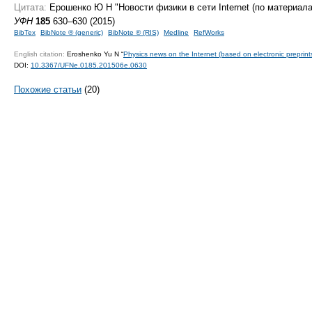
Цитата:
Ерошенко Ю Н "Новости физики в сети Internet (по материал
УФН
185
630–630 (2015)
BibTex
BibNote ® (generic)
BibNote ® (RIS)
Medline
RefWorks
English citation:
Eroshenko Yu N “
Physics news on the Internet (based on electronic preprint
DOI:
10.3367/UFNe.0185.201506e.0630
Похожие статьи
(20)