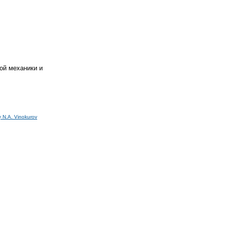
ой механики и
y N.A. Vinokurov