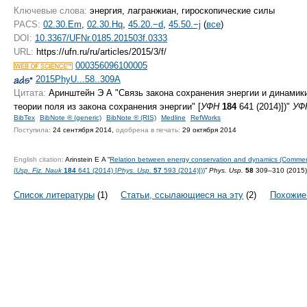
Ключевые слова:
энергия, лагранжиан, гироскопические силы
PACS:
02.30.Em
,
02.30.Hq
,
45.20.−d
,
45.50.−j
(
все
)
DOI:
10.3367/UFNr.0185.201503f.0333
URL:
https://ufn.ru/ru/articles/2015/3/f/
000356096100005
2015PhyU...58..309A
Цитата:
Аринштейн Э А "Связь закона сохранения энергии и динамики
теории поля из закона сохранения энергии" [
УФН
184
641 (2014)])"
УФ
BibTex
BibNote ® (generic)
BibNote ® (RIS)
Medline
RefWorks
Поступила:
24 сентября 2014,
одобрена в печать:
29 октября 2014
English citation:
Arinstein E A “
Relation between energy conservation and dynamics (Comment o
(
Usp. Fiz. Nauk
184
641 (2014) [
Phys. Usp.
57
593 (2014)]))
”
Phys. Usp.
58
309–310 (2015
Список литературы
(1)
Статьи, ссылающиеся на эту
(2)
Похожие