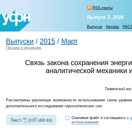
RSS-ленты
Выпуск 7, 2026
Выпуски
Авторы
PAC
Выпуски
/
2015
/
Март
Письма в редакцию
Связь закона сохранения энерг
аналитической механики и
Тюменский гос
Рассмотрены различные возможности использования связи уравнен
дополнительного исследования гироскопических сил.
Скачивая файл я соглашаюсь с
pdf
Текст
(493 Кб)
использования
.