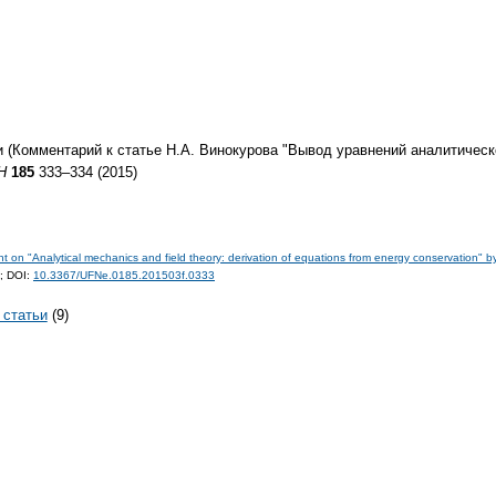
 (Комментарий к статье Н.А. Винокурова "Вывод уравнений аналитическ
Н
185
333–334 (2015)
n "Analytical mechanics and field theory: derivation of equations from energy conservation" b
);
DOI:
10.3367/UFNe.0185.201503f.0333
 статьи
(9)