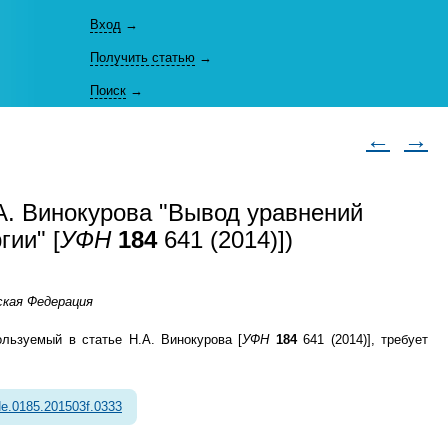
Вход
→
Получить статью
→
Поиск
→
←
→
А. Винокурова "Вывод уравнений
гии" [
УФН
184
641 (2014)])
ская Федерация
ользуемый в статье Н.А. Винокурова [
УФН
184
641 (2014)], требует
e.0185.201503f.0333