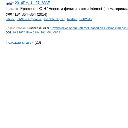
2014PhyU...57..836E
Цитата:
Ерошенко Ю Н "Новости физики в сети Internet (по материал
УФН
184
864–864 (2014)
BibTex
BibNote ® (generic)
BibNote ® (RIS)
Medline
RefWorks
English citation:
Eroshenko Yu N “
Physics news on the Internet (based on electronic preprint
DOI:
10.3367/UFNe.0184.201408d.0864
Похожие статьи
(20)