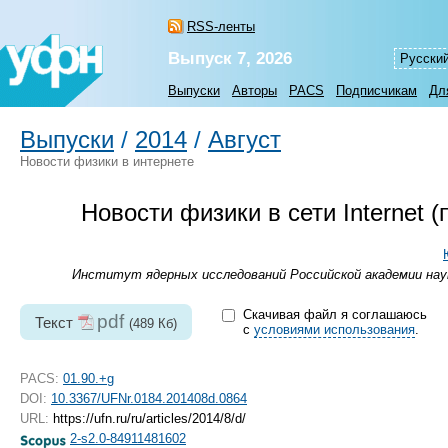
RSS-ленты
Выпуск 7, 2026
Русски
Выпуски
Авторы
PACS
Подписчикам
Дл
Выпуски
/
2014
/
Август
Новости физики в интернете
Новости физики в сети Internet
Институт ядерных исследований Российской академии наук
Скачивая файл я соглашаюсь
pdf
Текст
(489 Кб)
с
условиями использования
.
PACS:
01.90.+g
DOI:
10.3367/UFNr.0184.201408d.0864
URL:
https://ufn.ru/ru/articles/2014/8/d/
2-s2.0-84911481602