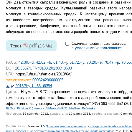
Эти два открытия сыграли важнейшую роль в создании и развитии
молекул в твёрдых средах. Кульминацией развития этого направ
молекул в конденсированных средах. К настоящему времени опт
из наиболее востребованных инструментов при решении широ
и спектроскопии, биофизике, квантовой оптике, нанотехнологиях
обсуждаются основные возможности разработанных методов и некот
Скачивая файл я соглашаюсь
pdf
Текст
(2,6 Мб)
с
условиями использования
.
PACS:
42.30.−d
,
42.62.−b
,
61.43.−j
,
61.72.−y
,
78.20.−e
,
78.47.−p
,
78.55
DOI:
10.3367/UFNr.0183.201306f.0633
URL:
https://ufn.ru/ru/articles/2013/6/f/
000324296600005
2013PhyU...56..605N
Цитата:
Наумов А В "Спектроскопия органических молекул в твёрдых
температурах: от эффекта Шпольского к лазерной люминесцентной 
эффективно излучающих одиночных молекул"
УФН
183
633–652 (201
BibTex
BibNote ® (generic)
BibNote ® (RIS)
Medline
RefWorks
Поступила:
15 сентября 2012,
доработана:
10 марта 2013,
одобрена в печать:
9 октяб
English citation:
Naumov A V “
Low temperature spectroscopy of organic molecules in solid mat
laser luminescent spectromicroscopy for all effectively emitting single molecules
”
Phys. Usp.
5