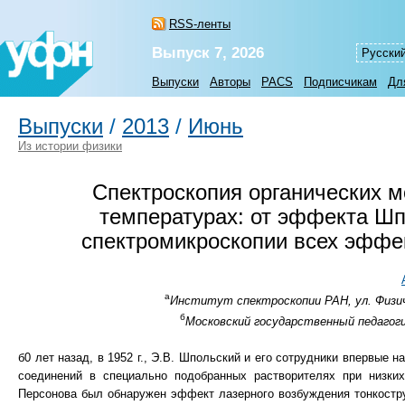
RSS-ленты
Выпуск 7, 2026
Русски
Выпуски
Авторы
PACS
Подписчикам
Дл
Выпуски
/
2013
/
Июнь
Из истории физики
Спектроскопия органических м
температурах: от эффекта Шп
спектромикроскопии всех эффе
а
Институт спектроскопии РАН, ул. Физиче
б
Московский государственный педагоги
б0 лет назад, в 1952 г., Э.В. Шпольский и его сотрудники впервые
соединений в специально подобранных растворителях при низких 
Персонова был обнаружен эффект лазерного возбуждения тонкостру