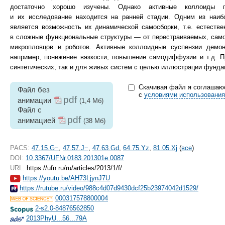
достаточно хорошо изучены. Однако активные коллоиды 
и их исследование находится на ранней стадии. Одним из наиб
является возможность их динамической самосборки, т.е. естеств
в сложные функциональные структуры — от перестраиваемых, сам
микропловцов и роботов. Активные коллоидные суспензии демон
например, понижение вязкости, повышение самодиффузии и т.д. П
синтетических, так и для живых систем с целью иллюстрации фунда
Скачивая файл я соглашаю
Файл без
с
условиями использования
pdf
анимации
(1,4 Мб)
Файл с
pdf
анимацией
(38 Мб)
PACS:
47.15.G−
,
47.57.J−
,
47.63.Gd
,
64.75.Yz
,
81.05.Xj
(
все
)
DOI:
10.3367/UFNr.0183.201301e.0087
URL:
https://ufn.ru/ru/articles/2013/1/f/
https://youtu.be/AH73LjynJ7U
https://rutube.ru/video/988c4d07d9430dcf25b23974042d1529/
000317578800004
2-s2.0-84876562850
2013PhyU...56...79A