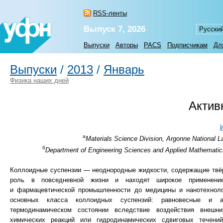
RSS-ленты
Выпуск 7, 2026
Русски
Выпуски
Авторы
PACS
Подписчикам
Дл
Выпуски
/
2013
/
Январь
Физика наших дней
Актив
а
Materials Science Division, Argonne National L
б
Department of Engineering Sciences and Applied Mathematics,
Коллоидные суспензии — неоднородные жидкости, содержащие твё
роль в повседневной жизни и находят широкое применени
и фармацевтической промышленности до медицины и нанотехноло
основных класса коллоидных суспензий: равновесные и а
термодинамическом состоянии вследствие воздействия внешни
химических реакций или гидродинамических сдвиговых течени