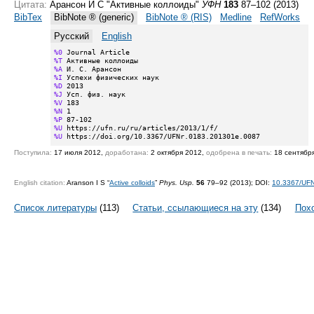
Цитата:
Арансон И С "Активные коллоиды"
УФН
183
87–102 (2013)
BibTex
BibNote ® (generic)
BibNote ® (RIS)
Medline
RefWorks
Русский
English
%0
%T
%A
%I
%D
%J
%V
%N
%P
%U
%U
 https://doi.org/10.3367/UFNr.0183.201301e.0087
Поступила:
17 июля 2012,
доработана:
2 октября 2012,
одобрена в печать:
18 сентябр
English citation:
Aranson I S “
Active colloids
”
Phys. Usp.
56
79–92 (2013);
DOI:
10.3367/UF
Список литературы
(113)
Статьи, ссылающиеся на эту
(134)
Пох