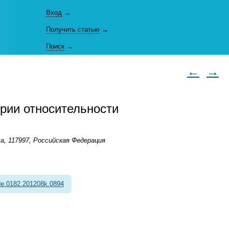
Вход
→
Получить статью
→
Поиск
→
←
→
рии относительности
а, 117997, Российская Федерация
e.0182.201208k.0894