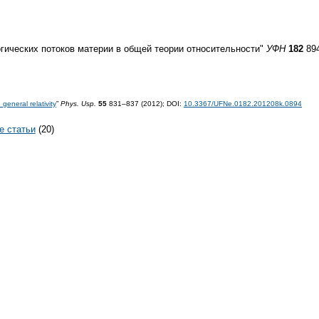
гических потоков материи в общей теории относительности"
УФН
182
894
general relativity
”
Phys. Usp.
55
831–837 (2012);
DOI:
10.3367/UFNe.0182.201208k.0894
е статьи
(20)