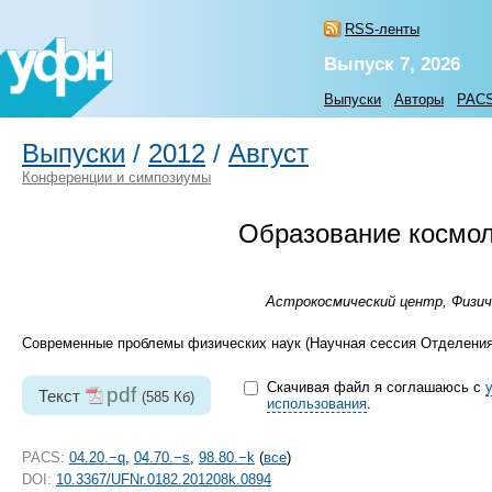
RSS-ленты
Выпуск 7, 2026
Выпуски
Авторы
PAC
Выпуски
/
2012
/
Август
Конференции и симпозиумы
Образование космол
Астрокосмический центр, Физиче
Современные проблемы физических наук (Научная сессия Отделения ф
Скачивая файл я соглашаюсь с
pdf
Текст
(585 Кб)
использования
.
PACS:
04.20.−q
,
04.70.−s
,
98.80.−k
(
все
)
DOI:
10.3367/UFNr.0182.201208k.0894