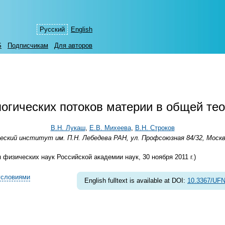
Русский
English
S
Подписчикам
Для авторов
огических потоков материи в общей тео
В.Н. Лукаш
,
Е.В. Михеева
,
В.Н. Строков
ский институт им. П.Н. Лебедева РАН, ул. Профсоюзная 84/32, Москв
изических наук Российской академии наук, 30 ноября 2011 г.)
условиями
English fulltext is available at DOI:
10.3367/UFN