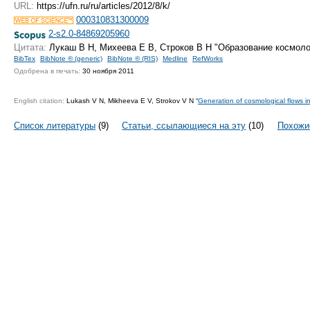
URL:
https://ufn.ru/ru/articles/2012/8/k/
000310831300009
2-s2.0-84869205960
Цитата:
Лукаш В Н, Михеева Е В, Строков В Н "Образование космоло
BibTex
BibNote ® (generic)
BibNote ® (RIS)
Medline
RefWorks
Одобрена в печать:
30 ноября 2011
English citation:
Lukash V N, Mikheeva E V, Strokov V N “
Generation of cosmological flows in 
Список литературы
(9)
Статьи, ссылающиеся на эту
(10)
Похожи