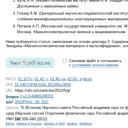
Вуль А.Я. (Физико-технический институт имени А.Ф. Иоффе РА
Достижения и нерешённые задачи.
Глезер А.М. (Центральный научно-исследовательский институт
создания многофункциональных конструкционных материалов
Пятаков А.П. (Московский государственный университет им. М
Москва).
Магнитоэлектрические явления и микромагнетизм.
Ниже публикуется статья, написанная на основе доклада 3. Содержа
Звездина «Магнитоэлектрические материалы и мультиферроики», ко
Скачивая файл я соглашаюсь
pdf
Текст
(611 Кб)
с
условиями использования
.
PACS:
01.10.Fv
,
61.43.−j
,
61.46.+w
,
62.50.−p
(
все
)
DOI:
10.3367/UFNr.0182.201205g.0559
URL:
https://ufn.ru/ru/articles/2012/5/g/
2-s2.0-84865248331
2012PhyU...55..522.
Цитата:
"К
50-летию
Научного совета Российской академии наук по 
сред (Научная сессия Отделения физических наук Российской академи
УФН
182
559–566 (2012)
BibTex
BibNote ® (generic)
BibNote ® (RIS)
Medline
RefWorks