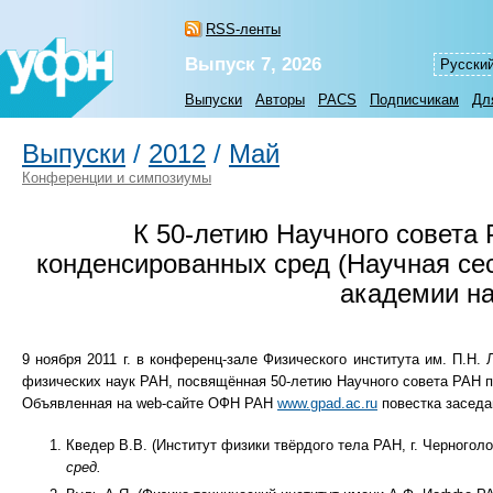
RSS-ленты
Выпуск 7, 2026
Русски
Выпуски
Авторы
PACS
Подписчикам
Дл
Выпуски
/
2012
/
Май
Конференции и симпозиумы
К
50-летию
Научного совета 
конденсированных сред (Научная се
академии нау
9 ноября 2011 г. в конференц-зале Физического института им. П.Н
физических наук РАН, посвящённая
50-летию
Научного совета РАН п
Объявленная на web-сайте ОФН РАН
www.gpad.ac.ru
повестка засед
Кведер В.В. (Институт физики твёрдого тела РАН, г. Черноголо
сред.