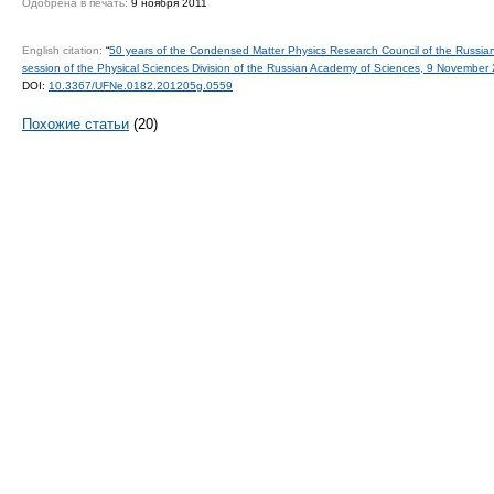
Одобрена в печать:
9 ноября 2011
English citation:
“
50 years of the Condensed Matter Physics Research Council of the Russian
session of the Physical Sciences Division of the Russian Academy of Sciences, 9 November 
DOI:
10.3367/UFNe.0182.201205g.0559
Похожие статьи
(20)