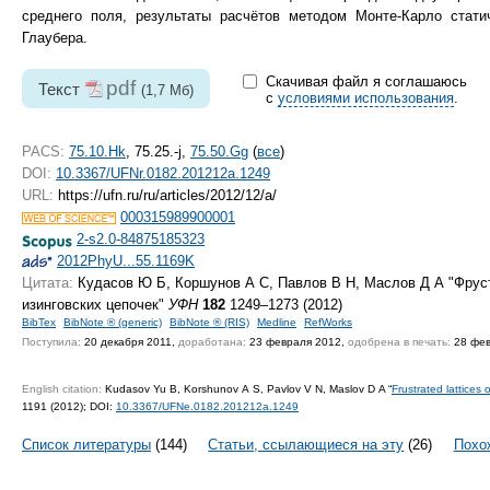
среднего поля, результаты расчётов методом Монте-Карло стати
Глаубера.
Скачивая файл я соглашаюсь
pdf
Текст
(1,7 Мб)
с
условиями использования
.
PACS:
75.10.Hk
, 75.25.-j,
75.50.Gg
(
все
)
DOI:
10.3367/UFNr.0182.201212a.1249
URL:
https://ufn.ru/ru/articles/2012/12/a/
000315989900001
2-s2.0-84875185323
2012PhyU...55.1169K
Цитата:
Кудасов Ю Б, Коршунов А С, Павлов В Н, Маслов Д А "Фрус
изинговских цепочек"
УФН
182
1249–1273 (2012)
BibTex
BibNote ® (generic)
BibNote ® (RIS)
Medline
RefWorks
Поступила:
20 декабря 2011,
доработана:
23 февраля 2012,
одобрена в печать:
28 фев
English citation:
Kudasov Yu B, Korshunov A S, Pavlov V N, Maslov D A “
Frustrated lattices 
1191 (2012);
DOI:
10.3367/UFNe.0182.201212a.1249
Список литературы
(144)
Статьи, ссылающиеся на эту
(26)
Похо