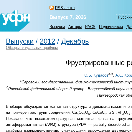
RSS-ленты
Выпуск 7, 2026
Русски
Выпуски
Авторы
PACS
Подписчикам
Дл
Выпуски
/
2012
/
Декабрь
Обзоры актуальных проблем
Фрустрированные ре
а,
б
Ю.Б. Кудасов
,
А.С. Кор
а
Саровский государственный физико-технический институт, 
б
Российский федеральный ядерный центр - Всероссийский научно-
Нижегородская обл
В обзоре обсуждаются магнитная структура и динамика намагниче
на примере трёх групп соединений: Ca
Co
O
, CsCoCl
и Sr
Rh
O
3
2
6
3
5
4
12
Показано, что высокотемпературная магнитная фаза на треугол
антиферромагнитная (АФМ) структура (PDA — partially disordered a
слабыми взаимодействиями, снимающими вырождение двумерной