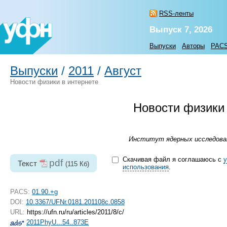
RSS-ленты
Выпуск 7, 2026
Выпуски
Авторы
PAC
Выпуски
/
2011
/
Август
Новости физики в интернете
Новости физики 
Институт ядерных исследовани
Скачивая файл я соглашаюсь с
pdf
Текст
(115 Кб)
использования
.
PACS:
01.90.+g
DOI:
10.3367/UFNr.0181.201108c.0858
URL:
https://ufn.ru/ru/articles/2011/8/c/
2011PhyU...54..873E