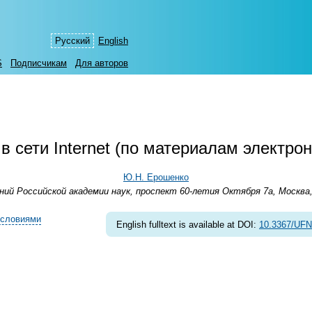
Русский
English
S
Подписчикам
Для авторов
в сети Internet (по материалам электро
Ю.Н. Ерошенко
й Российской академии наук, проспект 60-летия Октября 7а, Москва,
условиями
English fulltext is available at DOI:
10.3367/UFN