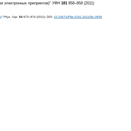
ам электронных препринтов)"
УФН
181
858–858 (2011)
s)
”
Phys. Usp.
54
873–874 (2011);
DOI:
10.3367/UFNe.0181.201108c.0858