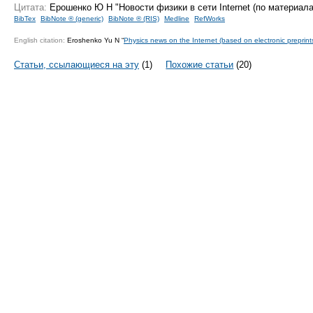
Цитата:
Ерошенко Ю Н "Новости физики в сети Internet (по материал
BibTex
BibNote ® (generic)
BibNote ® (RIS)
Medline
RefWorks
English citation:
Eroshenko Yu N “
Physics news on the Internet (based on electronic preprint
Статьи, ссылающиеся на эту
(1)
Похожие статьи
(20)