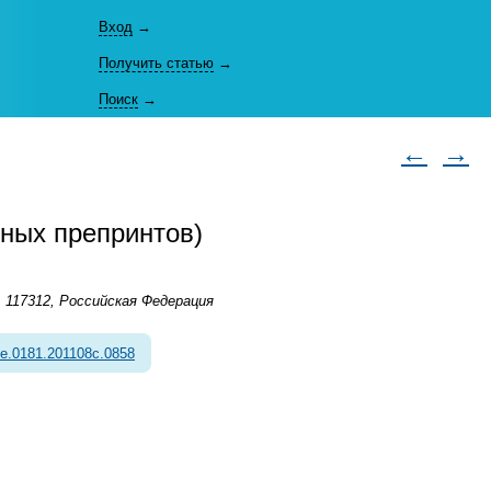
Вход
→
Получить статью
→
Поиск
→
←
→
нных препринтов)
 117312, Российская Федерация
e.0181.201108c.0858