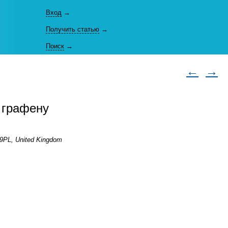
Вход
→
Получить статью
→
Поиск
→
←
→
 графену
 9PL, United Kingdom