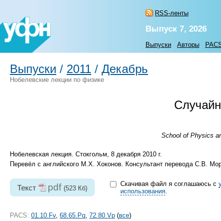
RSS-ленты
Выпуск 7, 2026
Выпуски
Авторы
PAC
Выпуски
/
2011
/
Декабрь
Нобелевские лекции по физике
Случайн
School of Physics a
Нобелевская лекция. Стокгольм, 8 декабря 2010 г.
Перевёл с английского М.Х. Хоконов. Консультант перевода С.В. Мор
Скачивая файл я соглашаюсь с
pdf
Текст
(523 Кб)
использования
.
PACS:
01.10.Fv
,
68.65.Pq
,
72.80.Vp
(
все
)