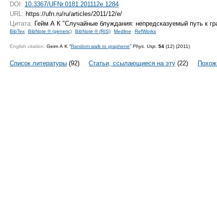
DOI:
10.3367/UFNr.0181.201112e.1284
URL:
https://ufn.ru/ru/articles/2011/12/e/
Цитата:
Гейм А К "Случайные блуждания: непредсказуемый путь к г
BibTex
BibNote ® (generic)
BibNote ® (RIS)
Medline
RefWorks
English citation:
Geim A K “
Random walk to graphene
”
Phys. Usp.
54
(12) (2011)
Список литературы
(92)
Статьи, ссылающиеся на эту
(22)
Похож