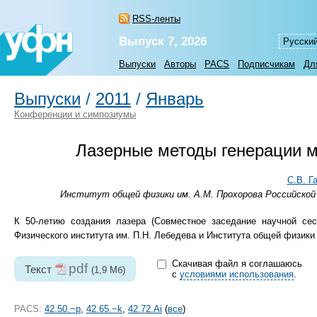
RSS-ленты
Выпуск 7, 2026
Русски
Выпуски
Авторы
PACS
Подписчикам
Дл
Выпуски
/
2011
/
Январь
Конференции и симпозиумы
Лазерные методы генерации м
С.В. Г
Институт общей физики им. А.М. Прохорова Российской а
К
50-летию
создания лазера (Совместное заседание научной сес
Физического института им. П.Н. Лебедева и Института общей физики 
Скачивая файл я соглашаюсь
pdf
Текст
(1,9 Мб)
с
условиями использования
.
PACS:
42.50.−p
,
42.65.−k
,
42.72.Ai
(
все
)