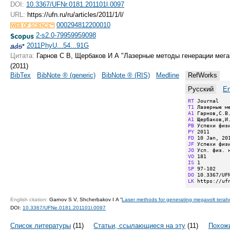
DOI:
10.3367/UFNr.0181.201101l.0097
URL:
https://ufn.ru/ru/articles/2011/1/l/
000294812200010
2-s2.0-79959959098
2011PhyU...54...91G
Цитата:
Гарнов С В, Щербаков И А "Лазерные методы генерации мег
(2011)
BibTex
BibNote ® (generic)
BibNote ® (RIS)
Medline
RefWorks
Русский
En
RT
T1
A1
A1
PB
PY
FD
JF
JO
VO
IS
SP
DO
LK
 https://uf
English citation:
Garnov S V, Shcherbakov I A “
Laser methods for generating megavolt terah
DOI:
10.3367/UFNe.0181.201101l.0097
Список литературы
(11)
Статьи, ссылающиеся на эту
(11)
Похожи