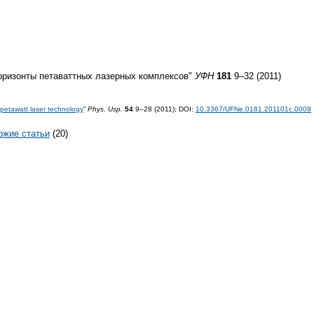
Горизонты петаваттных лазерных комплексов"
УФН
181
9–32 (2011)
 petawatt laser technology
”
Phys. Usp.
54
9–28 (2011);
DOI:
10.3367/UFNe.0181.201101c.0009
ожие статьи
(20)