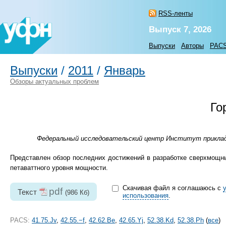
RSS-ленты
Выпуск 7, 2026
Выпуски
Авторы
PAC
Выпуски
/
2011
/
Январь
Обзоры актуальных проблем
Го
Федеральный исследовательский центр Институт прикладной
Представлен обзор последних достижений в разработке сверхмощны
петаваттного уровня мощности.
Скачивая файл я соглашаюсь с
pdf
Текст
(986 Кб)
использования
.
PACS:
41.75.Jv
,
42.55.−f
,
42.62.Be
,
42.65.Yj
,
52.38.Kd
,
52.38.Ph
(
все
)