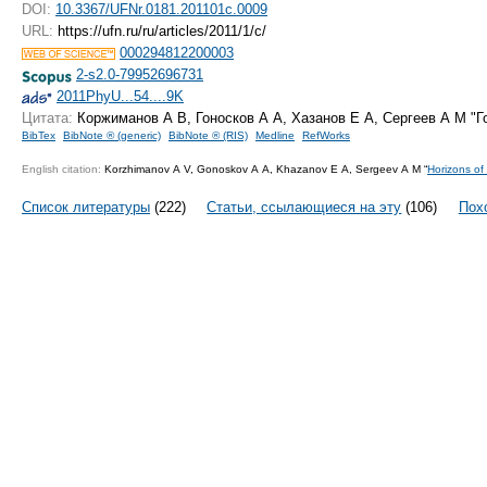
DOI:
10.3367/UFNr.0181.201101c.0009
URL:
https://ufn.ru/ru/articles/2011/1/c/
000294812200003
2-s2.0-79952696731
2011PhyU...54....9K
Цитата:
Коржиманов А В, Гоносков А А, Хазанов Е А, Сергеев А М "
BibTex
BibNote ® (generic)
BibNote ® (RIS)
Medline
RefWorks
English citation:
Korzhimanov A V, Gonoskov A A, Khazanov E A, Sergeev A M “
Horizons of
Список литературы
(222)
Статьи, ссылающиеся на эту
(106)
Пох