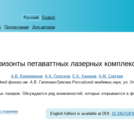
Русский
English
S
Подписчикам
Для авторов
ризонты петаваттных лазерных комплек
А.В. Коржиманов
,
А.А. Гоносков
,
Е.А. Хазанов
,
А.М. Сергеев
 физики им. А.В. Гапонова-Грехова Российской академии наук, ул. Ул
х лазеров. Обсуждается ряд возможностей, которые открываются в ф
условиями
English fulltext is available at DOI:
10.3367/UFN