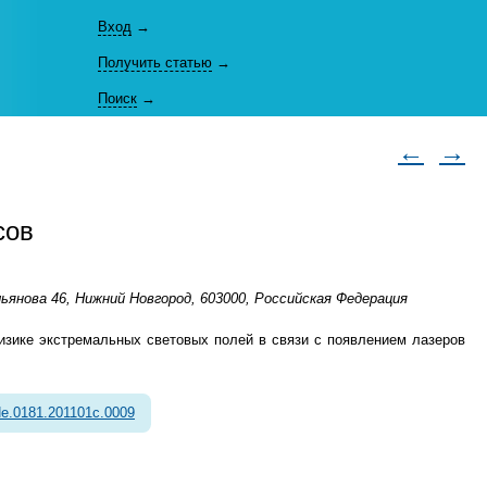
Вход
→
Получить статью
→
Поиск
→
←
→
сов
ьянова 46, Нижний Новгород, 603000, Российская Федерация
изике экстремальных световых полей в связи с появлением лазеров
e.0181.201101c.0009