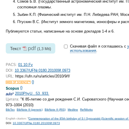
Сомов Б.В. (Государственный астрономический институт им. П
состояния плазмы
.
Зыбин К.П. (Физический институт им. П.Н. Лебедева РАН, Мос
Птускин В.С. (Институт земного магнетизма, ионосферы и рас
Публикуются статьи, написанные на основе докладов
1-4
и 6.
Скачивая файл я соглашаюсь с
pdf
Текст
(1,3 Мб)
использования
.
PACS:
01.10.Fv
DOI:
10.3367/UFNr.0180.201009f.0973
URL:
https://ufn.ru/ru/articles/2010/9/f/
{}
{}
2010PhyU...53..933.
Цитата:
"К
85-летию
со дня рождения С.И. Сыроватского (Научная се
973–1004 (2010)
BibTex
BibNote ® (generic)
BibNote ® (RIS)
Medline
RefWorks
English citation:
“
Commemoration of the 85th birthday of S I Syrovatskii (Scientific session 
DOI:
10.3367/UFNe.0180.201009f.0973