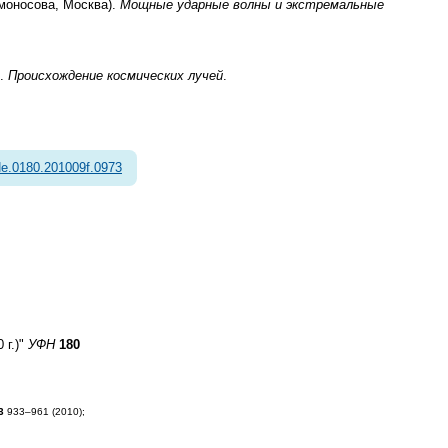
омоносова, Москва).
Мощные ударные волны и экстремальные
).
Происхождение космических лучей
.
e.0180.201009f.0973
 г.)"
УФН
180
3
933–961 (2010);