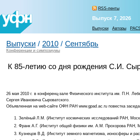
RSS-ленты
Выпуск 7, 2026
Выпуски
Авторы
PAC
Выпуски
/
2010
/
Сентябрь
Конференции и симпозиумы
К
85-летию
со дня рождения С.И. Сыр
26 мая 2010 г. в конференц-зале Физического института им. П.Н. Л
Сергея Ивановича Сыроватского.
Объявленная на web-сайте ОФН РАН www.gpad.ac.ru повестка засе
Зелёный Л.М. (Институт космических исследований РАН, Моск
Франк А.Г. (Институт общей физики им. А.М. Прохорова РАН, 
Кузнецов В.Д. (Институт земного магнетизма, ионосферы и ра