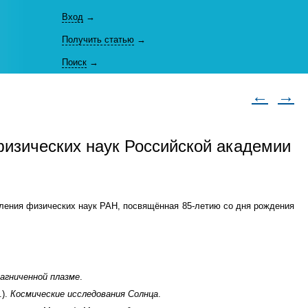
Вход
→
Получить статью
→
Поиск
→
←
→
физических наук Российской академии
деления физических наук РАН, посвящённая
85-летию
со дня рождения
агниченной плазме
.
.).
Космические исследования Солнца
.