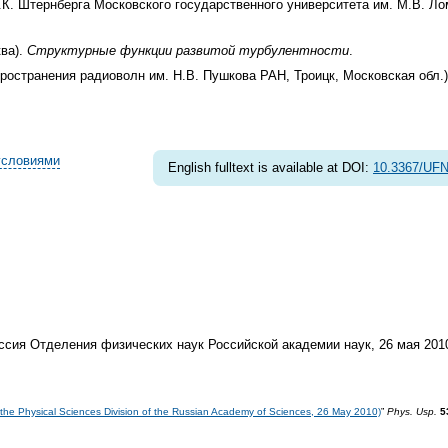
.К. Штернберга Московского государственного университета им. М.В. Л
ква).
Структурные функции развитой турбулентности
.
пространения радиоволн им. Н.В. Пушкова РАН, Троицк, Московская обл.
условиями
English fulltext is available at DOI:
10.3367/UFN
ссия Отделения физических наук Российской академии наук, 26 мая 2010
of the Physical Sciences Division of the Russian Academy of Sciences, 26 May 2010)
”
Phys. Usp.
5