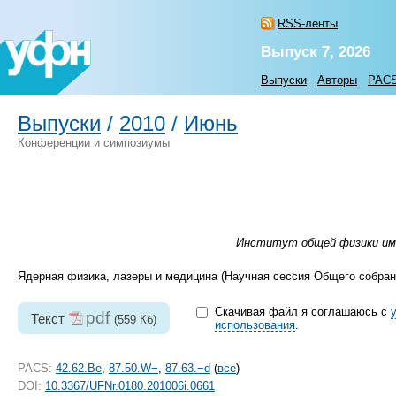
RSS-ленты
Выпуск 7, 2026
Выпуски
Авторы
PAC
Выпуски
/
2010
/
Июнь
Конференции и симпозиумы
Институт общей физики им. 
Ядерная физика, лазеры и медицина (Научная сессия Общего собрани
Скачивая файл я соглашаюсь с
pdf
Текст
(559 Кб)
использования
.
PACS:
42.62.Be
,
87.50.W−
,
87.63.−d
(
все
)
DOI:
10.3367/UFNr.0180.201006i.0661