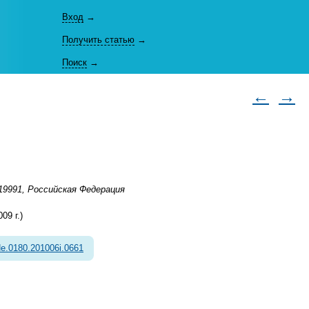
Вход
→
Получить статью
→
Поиск
→
←
→
19991, Российская Федерация
9 г.)
e.0180.201006i.0661