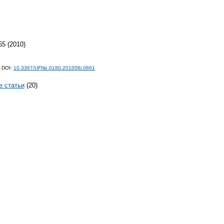
5 (2010)
;
DOI:
10.3367/UFNe.0180.201006i.0661
е статьи
(20)