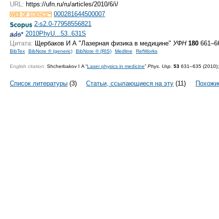
URL:
https://ufn.ru/ru/articles/2010/6/i/
000281644500007
2-s2.0-77958556821
2010PhyU...53..631S
Цитата:
Щербаков И А "Лазерная физика в медицине"
УФН
180
661–66
BibTex
BibNote ® (generic)
BibNote ® (RIS)
Medline
RefWorks
English citation:
Shcherbakov I A “
Laser physics in medicine
”
Phys. Usp.
53
631–635 (2010)
Список литературы
(3)
Статьи, ссылающиеся на эту
(11)
Похожи