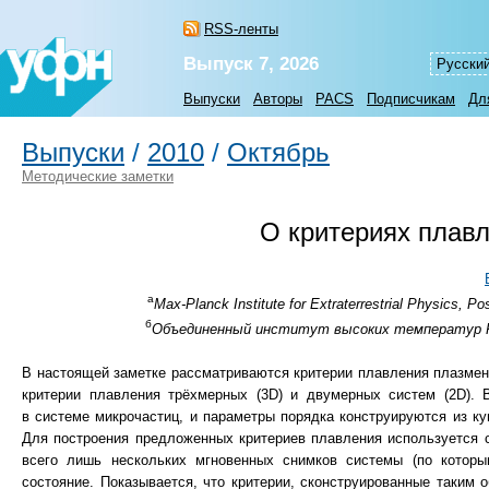
RSS-ленты
Выпуск 7, 2026
Русски
Выпуски
Авторы
PACS
Подписчикам
Дл
Выпуски
/
2010
/
Октябрь
Методические заметки
О критериях плав
а
Max-Planck Institute for Extraterrestrial Physics, 
б
Объединенный институт высоких температур РАН
В настоящей заметке рассматриваются критерии плавления плазменн
критерии плавления трёхмерных (3D) и двумерных систем (2D). 
в системе микрочастиц, и параметры порядка конструируются из 
Для построения предложенных критериев плавления используется 
всего лишь нескольких мгновенных снимков системы (по которы
состояние. Показывается, что критерии, сконструированные таким