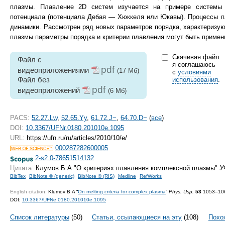
плазмы. Плавление 2D систем изучается на примере системы м
потенциала (потенциала Дебая — Хюккеля или Юкавы). Процессы п
динамики. Рассмотрен ряд новых параметров порядка, характериз
плазмы параметры порядка и критерии плавления могут быть примен
Скачивая файл
Файл с
я соглашаюсь
pdf
видеоприложениями
(17 Мб)
с
условиями
Файл без
использования
.
pdf
видеоприложений
(6 Мб)
PACS:
52.27.Lw
,
52.65.Yy
,
61.72.J−
,
64.70.D−
(
все
)
DOI:
10.3367/UFNr.0180.201010e.1095
URL:
https://ufn.ru/ru/articles/2010/10/e/
000287282600005
2-s2.0-78651514132
Цитата:
Клумов Б А "О критериях плавления комплексной плазмы"
У
BibTex
BibNote ® (generic)
BibNote ® (RIS)
Medline
RefWorks
English citation:
Klumov B A “
On melting criteria for complex plasma
”
Phys. Usp.
53
1053–106
DOI:
10.3367/UFNe.0180.201010e.1095
Список литературы
(50)
Статьи, ссылающиеся на эту
(108)
Похо