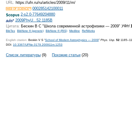
URL:
https://ufn.ru/ru/articles/2009/11/m/
000285142100011
2-s2.0-77649204880
2009PhyU...52.1185B
Цитата:
Бескин В С "Школа современной астрофизики — 2009"
УФН
BibTex
BibNote ® (generic)
BibNote ® (RIS)
Medline
RefWorks
English citation:
Beskin V S “
School of Modern Astrophysics — 2009
”
Phys. Usp.
52
1185–11
DOI:
10.3367/UFNe.0179.200911m.1253
Список литературы
(9)
Похожие статьи
(20)