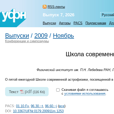
RSS-ленты
Выпуск 7, 2026
Русски
Выпуски
Авторы
PACS
Подписчикам
Дл
Выпуски
/
2009
/
Ноябрь
Конференции и симпозиумы
Школа современ
Физический институт им. П.Н. Лебедева РАН, Л
О пятой ежегодной Школе современной астрофизики, посвященной в 
Скачивая файл я соглашаюсь
pdf
Текст
(116 Кб)
с
условиями использования
.
PACS:
01.10.Fv
,
96.30.−t
,
96.60.−j
(
все
)
DOI:
10.3367/UFNr.0179.200911m.1253