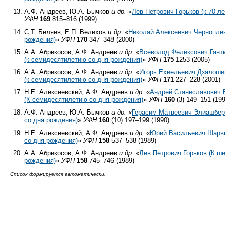
А.Ф. Андреев, Ю.А. Бычков
и др.
«
Лев Петрович Горьков (к
70-л
УФН
169
815–816 (1999)
С.Т. Беляев, Е.П. Велихов
и др.
«
Николай Алексеевич Чернопле
рождения)
»
УФН
170
347–348 (2000)
А.А. Абрикосов, А.Ф. Андреев
и др.
«
Всеволод Феликсович Гант
(к семидесятилетию со дня рождения)
»
УФН
175
1253 (2005)
А.А. Абрикосов, А.Ф. Андреев
и др.
«
Игорь Ехиельевич Дзялоши
(к семидесятилетию со дня рождения)
»
УФН
171
227–228 (2001)
Н.Е. Алексеевский, А.Ф. Андреев
и др.
«
Андрей Станиславович 
(К семидесятилетию со дня рождения)
»
УФН
160
(3) 149–151 (199
А.Ф. Андреев, Ю.А. Бычков
и др.
«
Герасим Матвеевич Элиашбер
со дня рождения)
»
УФН
160
(10) 197–199 (1990)
Н.Е. Алексеевский, А.Ф. Андреев
и др.
«
Юрий Васильевич Шарви
со дня рождения)
»
УФН
158
537–538 (1989)
А.А. Абрикосов, А.Ф. Андреев
и др.
«
Лев Петрович Горьков (К ш
рождения)
»
УФН
158
745–746 (1989)
Список формируется автоматически.