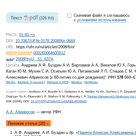
Скачивая файл я соглашаюсь
pdf
Текст
(326 Кб)
с
условиями использования
.
PACS:
01.60.+q
DOI:
10.3367/UFNr.0178.200806n.0669
URL:
https://ufn.ru/ru/articles/2008/6/n/
000260064600012
2008PhyU...51..637A
Цитата:
Андреев А Ф, Буздин А И, Варламов А А, Векилов Ю Х, Горь
Каган Ю М, Мухин С И, Осипьян Ю А, Питаевский Л П, Стишов С М, 
Алексеевич Абрикосов (к
80-летию
со дня рождения)"
УФН
178
669–67
BibTex
BibNote ® (generic)
BibNote ® (RIS)
Medline
RefWorks
English citation:
Andreev A F, Buzdin A I, Varlamov A A, Vekilov Yu Kh, Gor’kov L P, Dzyalosh
Osip’yan Yu A, Pitaevskii L P, Stishov S M, Falkovsky L A “
Aleksei Alekseevich Abrikosov (on 
638 (2008);
DOI:
10.1070/PU2008v051n06ABEH006660
А.А. Абрикосов
— автор УФН
Похожие статьи (20) ↓
А.Ф. Андреев, А.И. Буздин
и др.
«
Памяти Алексея Алексеевича 