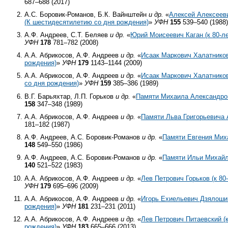
687–688 (2017)
А.С. Боровик-Романов, Б.К. Вайнштейн
и др.
«
Алексей Алексеев
(К шестидесятилетию со дня рождения)
»
УФН
155
539–540 (1988
А.Ф. Андреев, С.Т. Беляев
и др.
«
Юрий Моисеевич Каган (к
80-л
УФН
178
781–782 (2008)
А.А. Абрикосов, А.Ф. Андреев
и др.
«
Исаак Маркович Халатнико
рождения)
»
УФН
179
1143–1144 (2009)
А.А. Абрикосов, А.Ф. Андреев
и др.
«
Исаак Маркович Халатнико
со дня рождения)
»
УФН
159
385–386 (1989)
В.Г. Барьяхтар, Л.П. Горьков
и др.
«
Памяти Михаила Александро
158
347–348 (1989)
А.А. Абрикосов, А.Ф. Андреев
и др.
«
Памяти Льва Григорьевича
181–182 (1987)
А.Ф. Андреев, А.С. Боровик-Романов
и др.
«
Памяти Евгения Ми
148
549–550 (1986)
А.Ф. Андреев, А.С. Боровик-Романов
и др.
«
Памяти Ильи Михай
140
521–522 (1983)
А.А. Абрикосов, А.Ф. Андреев
и др.
«
Лев Петрович Горьков (к
80
УФН
179
695–696 (2009)
А.А. Абрикосов, А.Ф. Андреев
и др.
«
Игорь Ехиельевич Дзялоши
рождения)
»
УФН
181
231–231 (2011)
А.А. Абрикосов, А.Ф. Андреев
и др.
«
Лев Петрович Питаевский (
рождения)
»
УФН
183
665–666 (2013)