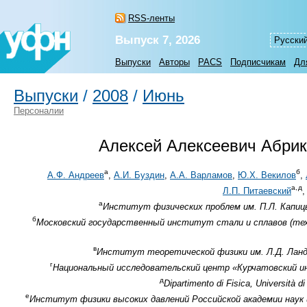
RSS-ленты
Выпуск 7, 2026
Русски
Выпуски
Авторы
PACS
Подписчикам
Дл
Выпуски
/
2008
/
Июнь
Персоналии
Алексей Алексеевич Абрик
а
б
А.Ф. Андреев
,
А.И. Буздин
,
А.А. Варламов
,
Ю.Х. Векилов
,
а,
д
Л.П. Питаевский
а
Институт физических проблем им. П.Л. Капицы
б
Московский государственный институт стали и сплавов (техн
в
Институт теоретической физики им. Л.Д. Ланда
г
Национальный исследовательский центр «Курчатовский инс
д
Dipartimento di Fisica, Università d
е
Институт физики высоких давлений Российской академии наук и