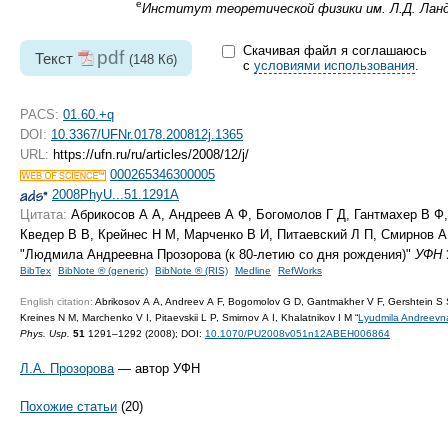
е
Институт теоретической физики им. Л.Д. Ланда
Скачивая файл я соглашаюсь
pdf
Текст
(148 Кб)
с
условиями использования
.
PACS:
01.60.+q
DOI:
10.3367/UFNr.0178.200812j.1365
URL:
https://ufn.ru/ru/articles/2008/12/j/
000265346300005
2008PhyU...51.1291A
Цитата:
Абрикосов А А, Андреев А Ф, Богомолов Г Д, Гантмахер В Ф,
Кведер В В, Крейнес Н М, Марченко В И, Питаевский Л П, Смирнов А
"Людмила Андреевна Прозорова (к
80-летию
со дня рождения)"
УФН
BibTex
BibNote ® (generic)
BibNote ® (RIS)
Medline
RefWorks
English citation:
Abrikosov A A, Andreev A F, Bogomolov G D, Gantmakher V F, Gershtein S S
Kreines N M, Marchenko V I, Pitaevskii L P, Smirnov A I, Khalatnikov I M “
Lyudmila Andreevna
Phys. Usp.
51
1291–1292 (2008);
DOI:
10.1070/PU2008v051n12ABEH006864
Л.А. Прозорова
— автор УФН
Похожие статьи
(20)