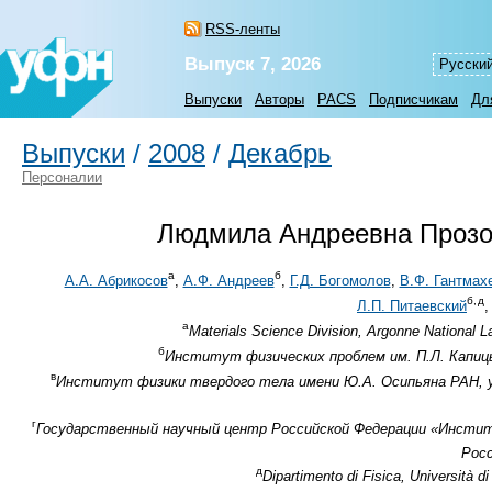
RSS-ленты
Выпуск 7, 2026
Русски
Выпуски
Авторы
PACS
Подписчикам
Дл
Выпуски
/
2008
/
Декабрь
Персоналии
Людмила Андреевна Прозо
а
б
А.А. Абрикосов
,
А.Ф. Андреев
,
Г.Д. Богомолов
,
В.Ф. Гантмах
б,
д
Л.П. Питаевский
а
Materials Science Division, Argonne National L
б
Институт физических проблем им. П.Л. Капицы
в
Институт физики твердого тела имени Ю.А. Осипьяна РАН, ул.
г
Государственный научный центр Российской Федерации «Институт
Росс
д
Dipartimento di Fisica, Università d