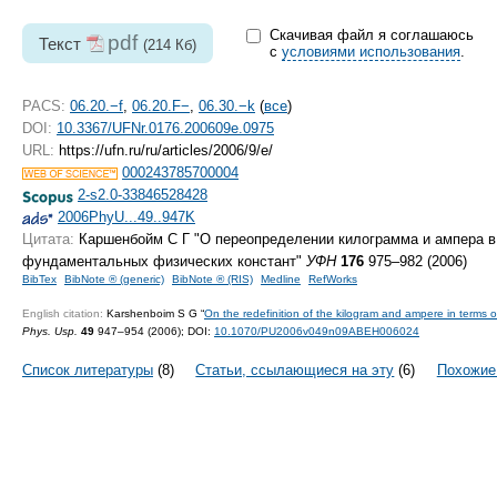
Скачивая файл я соглашаюсь
pdf
Текст
(214 Кб)
с
условиями использования
.
PACS:
06.20.−f
,
06.20.F−
,
06.30.−k
(
все
)
DOI:
10.3367/UFNr.0176.200609e.0975
URL:
https://ufn.ru/ru/articles/2006/9/e/
000243785700004
2-s2.0-33846528428
2006PhyU...49..947K
Цитата:
Каршенбойм С Г "О переопределении килограмма и ампера в
фундаментальных физических констант"
УФН
176
975–982 (2006)
BibTex
BibNote ® (generic)
BibNote ® (RIS)
Medline
RefWorks
English citation:
Karshenboim S G “
On the redefinition of the kilogram and ampere in terms 
Phys. Usp.
49
947–954 (2006);
DOI:
10.1070/PU2006v049n09ABEH006024
Список литературы
(8)
Статьи, ссылающиеся на эту
(6)
Похожие