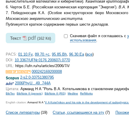
вычислительной математики и кибернетики).
Квантовая криптографи
6. Черток Б.Е. (Российская космическая корпорация "Энергия’).
В.А. 
7. Победоносцев К.А. (Особое конструкторское бюро Московского
Московского энергетического института.
Публикуется краткое содержание первых шести докладов.
Скачивая файл я соглашаюсь с
pdf
Текст
(162 Кб)
использования
.
PACS:
01.10.Fv
,
89.70.+c
,
95.85.Bh
,
96.30.Ea
(
все
)
DOI:
10.3367/UFNr.0176.200607i.0770
URL:
https://ufn.ru/ru/articles/2006/7/i/
000242169200008
2-s2.0-33751380795
2006PhyU...49..744A
Цитата:
Арманд Н А "Роль В.А. Котельникова в становлении радиофи
BibTex
BibNote ® (generic)
BibNote ® (RIS)
Medline
RefWorks
English citation:
Armand N A “
V A Kotel’nikov and his role in the development of radiophysic
Список литературы
(19)
Статьи, ссылающиеся на эту
(7)
Похожи