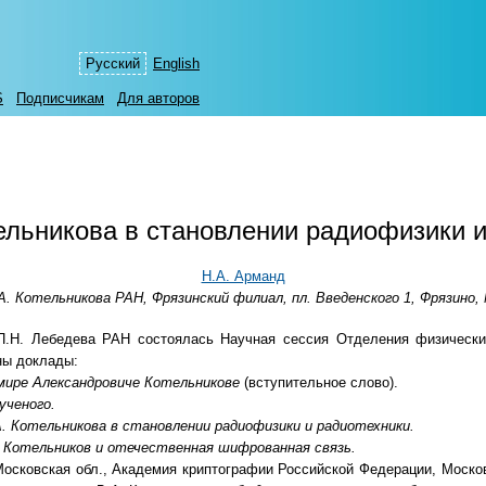
Русский
English
S
Подписчикам
Для авторов
ельникова в становлении радиофизики 
Н.А. Арманд
 Котельникова РАН, Фрязинский филиал, пл. Введенского 1, Фрязино, 
 П.Н. Лебедева РАН состоялась Научная сессия Отделения физическ
ны доклады:
мире Александровиче Котельникове
(вступительное слово).
ученого.
А. Котельникова в становлении радиофизики и радиотехники.
. Котельников и отечественная шифрованная связь.
, Московская обл., Академия криптографии Российской Федерации, Моск