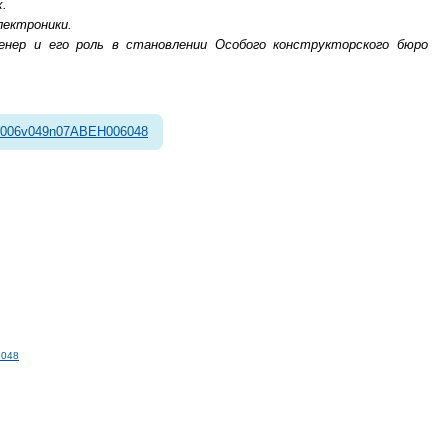
х.
лектроники.
енер и его роль в становлении Особого конструкторского бюро
2006v049n07ABEH006048
6048