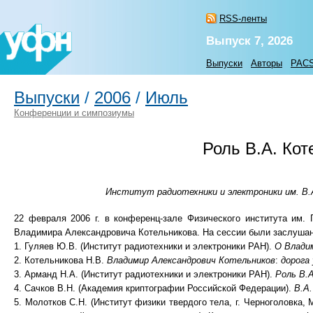
RSS-ленты
Выпуск 7, 2026
Выпуски
Авторы
PAC
Выпуски
/
2006
/
Июль
Конференции и симпозиумы
Роль В.А. Кот
Институт радиотехники и электроники им. В.А.
22 февраля 2006 г. в конференц-зале Физического института им.
Владимира Александровича Котельникова. На сессии были заслуша
1. Гуляев Ю.В. (Институт радиотехники и электроники РАН).
О Влади
2. Котельникова Н.В.
Владимир Александрович Котельников
:
дорога 
3. Арманд Н.А. (Институт радиотехники и электроники РАН).
Роль В.
4. Сачков В.Н. (Академия криптографии Российской Федерации).
В.А
5. Молотков С.Н. (Институт физики твердого тела, г. Черноголовка