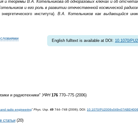
я и теоремы В.А. Котельникова об одноразовых ключах и об отсчета
Котельников и его роль в развитии отечественной космической радиоэ
 энергетического института).
В.А. Котельников как выдающийся инж
условиями
English fulltext is available at DOI:
10.1070/PU
зики и радиотехники"
УФН
176
770–775 (2006)
s and radio engineering
”
Phys. Usp.
49
744–748 (2006);
DOI:
10.1070/PU2006v049n07ABEH00
е статьи
(20)