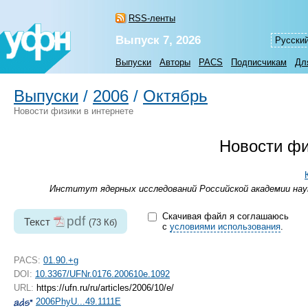
RSS-ленты
Выпуск 7, 2026
Русски
Выпуски
Авторы
PACS
Подписчикам
Дл
Выпуски
/
2006
/
Октябрь
Новости физики в интернете
Новости физ
Институт ядерных исследований Российской академии наук
Скачивая файл я соглашаюсь
pdf
Текст
(73 Кб)
с
условиями использования
.
PACS:
01.90.+g
DOI:
10.3367/UFNr.0176.200610e.1092
URL:
https://ufn.ru/ru/articles/2006/10/e/
2006PhyU...49.1111E