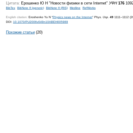
Цитата:
Ерошенко Ю Н "Новости физики в сети Internet"
УФН
176
1092
BibTex
BibNote ® (generic)
BibNote ® (RIS)
Medline
RefWorks
English citation:
Eroshenko Yu N “
Physics news on the Internet
”
Phys. Usp.
49
1111–1112 (2
DOI:
10.1070/PU2006v049n10ABEH005989
Похожие статьи
(20)