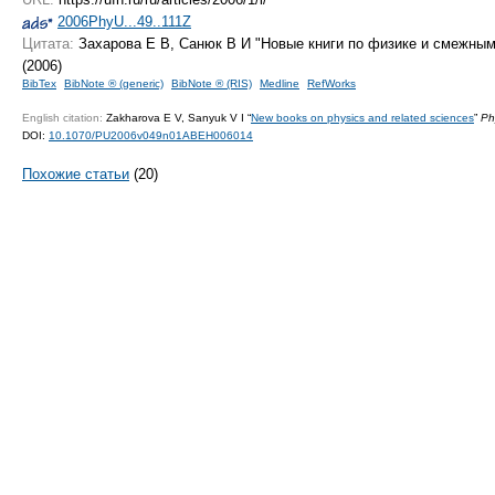
2006PhyU...49..111Z
Цитата:
Захарова Е В, Санюк В И "Новые книги по физике и смежны
(2006)
BibTex
BibNote ® (generic)
BibNote ® (RIS)
Medline
RefWorks
English citation:
Zakharova E V, Sanyuk V I “
New books on physics and related sciences
”
Ph
DOI:
10.1070/PU2006v049n01ABEH006014
Похожие статьи
(20)