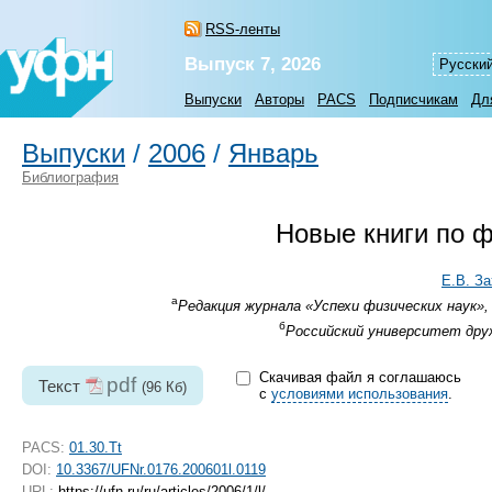
RSS-ленты
Выпуск 7, 2026
Русски
Выпуски
Авторы
PACS
Подписчикам
Дл
Выпуски
/
2006
/
Январь
Библиография
Новые книги по 
Е.В. З
а
Редакция журнала «Успехи физических наук», 
б
Российский университет друж
Скачивая файл я соглашаюсь
pdf
Текст
(96 Кб)
с
условиями использования
.
PACS:
01.30.Tt
DOI:
10.3367/UFNr.0176.200601l.0119
URL:
https://ufn.ru/ru/articles/2006/1/l/