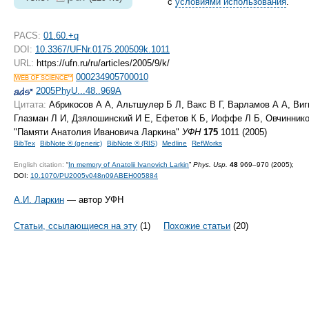
с
условиями использования
.
PACS:
01.60.+q
DOI:
10.3367/UFNr.0175.200509k.1011
URL:
https://ufn.ru/ru/articles/2005/9/k/
000234905700010
2005PhyU...48..969A
Цитата:
Абрикосов А А, Альтшулер Б Л, Вакс В Г, Варламов А А, Виг
Глазман Л И, Дзялошинский И Е, Ефетов К Б, Иоффе Л Б, Овчинник
"Памяти Анатолия Ивановича Ларкина"
УФН
175
1011 (2005)
BibTex
BibNote ® (generic)
BibNote ® (RIS)
Medline
RefWorks
English citation:
“
In memory of Anatolii Ivanovich Larkin
”
Phys. Usp.
48
969–970 (2005);
DOI:
10.1070/PU2005v048n09ABEH005884
А.И. Ларкин
— автор УФН
Статьи, ссылающиеся на эту
(1)
Похожие статьи
(20)