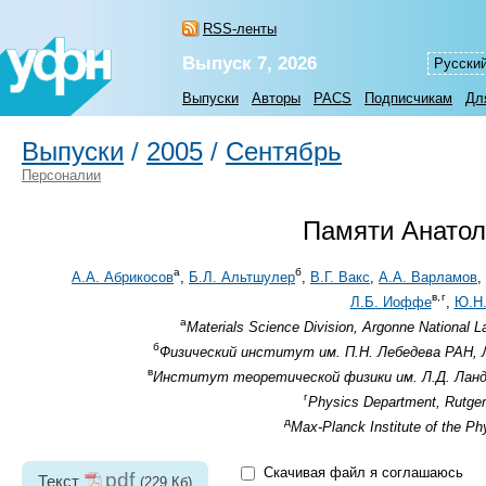
RSS-ленты
Выпуск 7, 2026
Русски
Выпуски
Авторы
PACS
Подписчикам
Дл
Выпуски
/
2005
/
Сентябрь
Персоналии
Памяти Анатол
а
б
А.А. Абрикосов
,
Б.Л. Альтшулер
,
В.Г. Вакс
,
А.А. Варламов
,
в,
г
Л.Б. Иоффе
,
Ю.Н.
а
Materials Science Division, Argonne National L
б
Физический институт им. П.Н. Лебедева РАН, Л
в
Институт теоретической физики им. Л.Д. Ланда
г
Physics Department, Rutger
д
Max-Planck Institute of the 
Скачивая файл я соглашаюсь
pdf
Текст
(229 Кб)