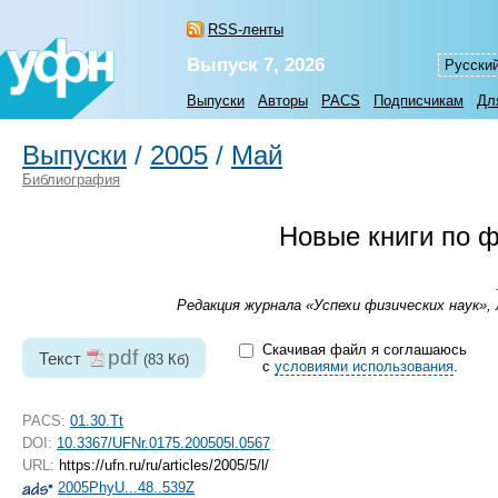
RSS-ленты
Выпуск 7, 2026
Русски
Выпуски
Авторы
PACS
Подписчикам
Дл
Выпуски
/
2005
/
Май
Библиография
Новые книги по 
Редакция журнала «Успехи физических наук», 
Скачивая файл я соглашаюсь
pdf
Текст
(83 Кб)
с
условиями использования
.
PACS:
01.30.Tt
DOI:
10.3367/UFNr.0175.200505l.0567
URL:
https://ufn.ru/ru/articles/2005/5/l/
2005PhyU...48..539Z