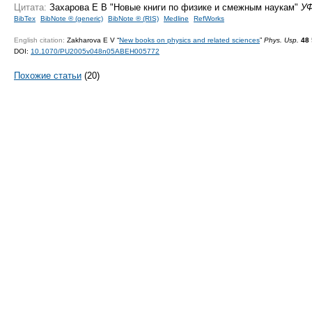
Цитата:
Захарова Е В "Новые книги по физике и смежным наукам"
У
BibTex
BibNote ® (generic)
BibNote ® (RIS)
Medline
RefWorks
English citation:
Zakharova E V “
New books on physics and related sciences
”
Phys. Usp.
48
DOI:
10.1070/PU2005v048n05ABEH005772
Похожие статьи
(20)