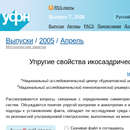
RSS-ленты
Выпуск 7, 2026
Русски
Выпуски
Авторы
PACS
Подписчикам
Дл
Выпуски
/
2005
/
Апрель
Методические заметки
Упругие свойства икосаэдриче
М
а
Национальный исследовательский центр «Курчатовский ин
б
Национальный исследовательский технологический универси
Рассматриваются вопросы, связанные с определением симметрии 
систем. Обсуждаются понятия упругой изотропии и анизотропии и 
подходы к установлению факта, обладает ли исследуемая среда с
по резонансной ультразвуковой спектроскопии, выполненных на моно
Скачивая файл я соглашаюсь