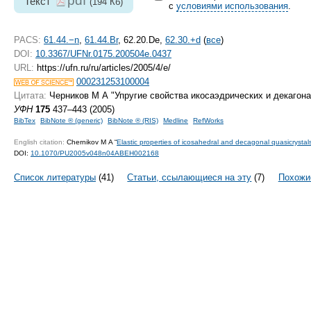
pdf
Текст
(194 Кб)
с
условиями использования
.
PACS:
61.44.−n
,
61.44.Br
, 62.20.De,
62.30.+d
(
все
)
DOI:
10.3367/UFNr.0175.200504e.0437
URL:
https://ufn.ru/ru/articles/2005/4/e/
000231253100004
Цитата:
Черников М А "Упругие свойства икосаэдрических и декагон
УФН
175
437–443 (2005)
BibTex
BibNote ® (generic)
BibNote ® (RIS)
Medline
RefWorks
English citation:
Chernikov M A “
Elastic properties of icosahedral and decagonal quasicrystal
DOI:
10.1070/PU2005v048n04ABEH002168
Список литературы
(41)
Статьи, ссылающиеся на эту
(7)
Похожи