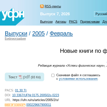
RSS-ленты
Выпуск 7, 2026
Русски
Выпуски
Авторы
PACS
Подписчикам
Дл
Выпуски
/
2005
/
Февраль
Библиография
Новые книги по 
Редакция журнала «Успехи физических наук», 
Скачивая файл я соглашаюсь
pdf
Текст
(93 Кб)
с
условиями использования
.
PACS:
01.30.Tt
DOI:
10.3367/UFNr.0175.200502o.0223
URL:
https://ufn.ru/ru/articles/2005/2/o/
000229667900011